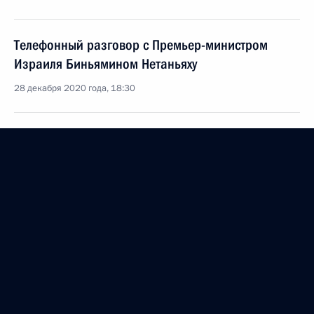
Телефонный разговор с Премьер-министром
Израиля Биньямином Нетаньяху
28 декабря 2020 года, 18:30
Телефонный разговор с Премьер-министром
Израиля Биньямином Нетаньяху
16 ноября 2020 года, 18:00
Телефонный разговор с Премьер-министром
Израиля Биньямином Нетаньяху
24 августа 2020 года, 16:20