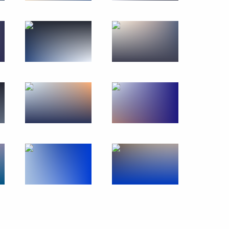
сийско-индонезийских
оры
ездку в СЗФО, в рамках
тиях Петербургского
форума