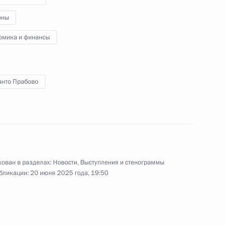
оны
ом Индонезии Джоко Видодо
омика и финансы
анто Прабово
оссийско-индонезийских
ован в разделах:
Новости
,
Выступления и стенограммы
бликации:
20 июня 2025 года, 19:50
 Джоко Видодо