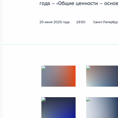
года – «Общие ценности – основ
13 апреля 2026 года, 18:15
20 июня 2025 года
19:50
Санкт-Петербур
13 апреля пройдут переговоры Вла
Республики Индонезии Прабово Су
12 апреля 2026 года, 15:00
Российско-индонезийские перегов
10 декабря 2025 года, 13:45
Пленарное заседание Петербургск
экономического форума