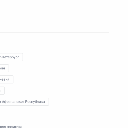
оры
т-Петербург
ейн
говора между Россией
незия
й
-Африканская Республика
ом Индонезии Джоко Видодо
няя политика