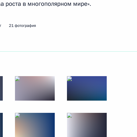
а роста в многополярном мире».
г
21 фотография
димира Путина с Президентом
бианто
оры
ого международного