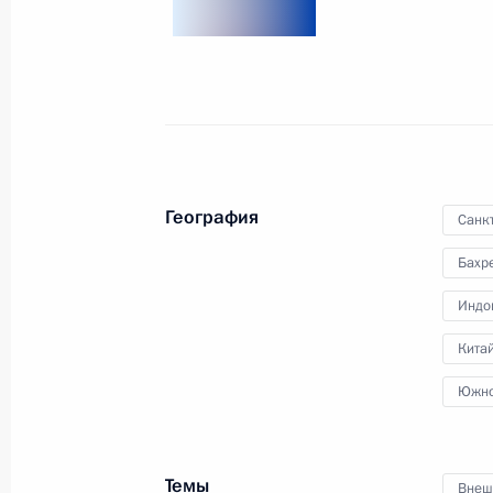
17 июня 2025 года, 18:20
Российско-индонезийские перегов
31 июля 2024 года, 16:05
География
Санк
Бахр
Подписан закон о ратификации До
и Индонезией о выдаче
Индо
2 ноября 2023 года, 12:35
Кита
Южно
Телефонный разговор с Президент
2 ноября 2022 года, 15:30
Темы
Внеш