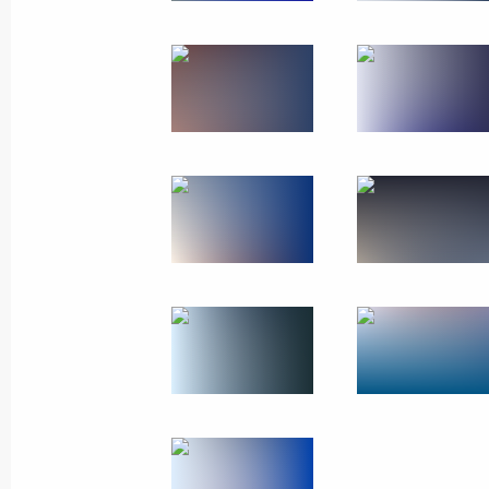
20 июня 2025 года, 19:50
Заявления для СМИ по итогам рос
переговоров
19 июня 2025 года, 18:00
Российско-индонезийские перегов
19 июня 2025 года, 17:10
18–20 июня Президент совершит по
которой примет участие в мероприя
международного экономического 