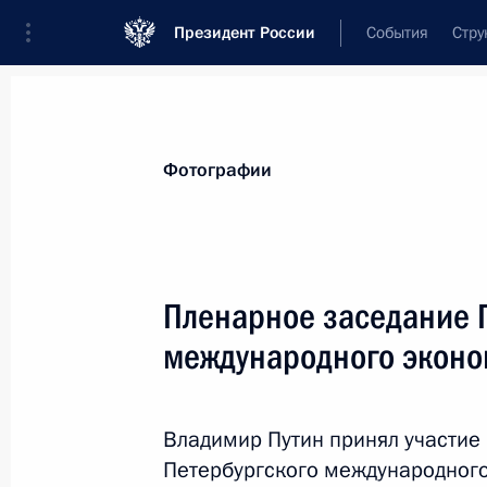
Президент России
События
Стру
Материалы по выбранной теме
Фотографии
Индонезия,
49 результатов
Пленарное заседание 
Ратифицировано соглашение о сво
и Индонезией
международного эконо
25 мая 2026 года, 18:05
Владимир Путин принял участие 
Петербургского международного
Российско-индонезийские перегов