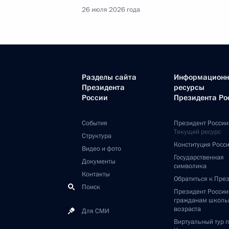
26 июля 2026 года
Разделы сайта
Информацион
Президента
ресурсы
России
Президента Ро
События
Президент России
Текущий ресурс
Структура
Конституция Росс
Видео и фото
Государственная
Документы
символика
Контакты
Обратиться к Пре
Поиск
Президент Росси
гражданам школь
возраста
Для СМИ
Виртуальный тур 