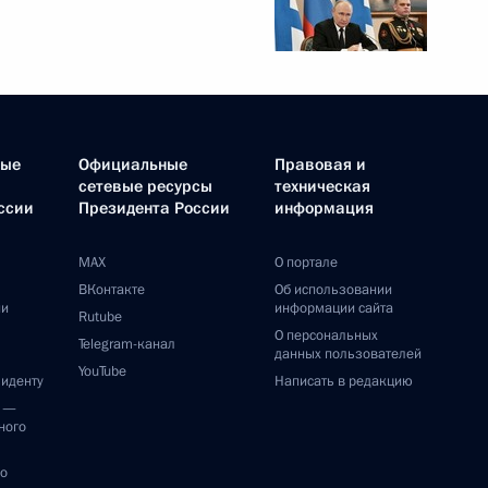
ные
Официальные
Правовая и
сетевые ресурсы
техническая
ссии
Президента России
информация
MAX
О портале
ВКонтакте
Об использовании
ии
информации сайта
Rutube
О персональных
Telegram-канал
данных пользователей
YouTube
зиденту
Написать в редакцию
и —
ного
по