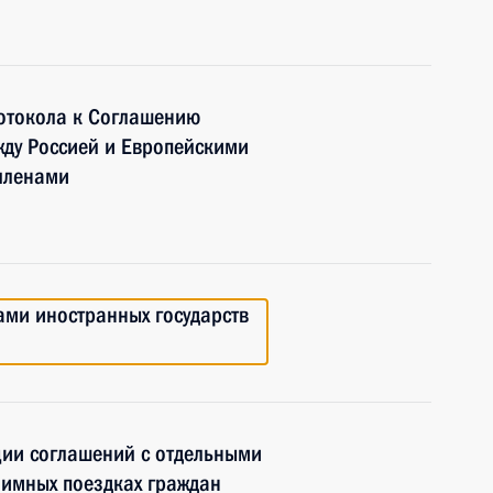
отокола к Соглашению
жду Россией и Европейскими
членами
ами иностранных государств
ции соглашений с отдельными
аимных поездках граждан