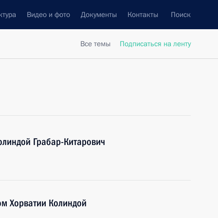
ктура
Видео и фото
Документы
Контакты
Поиск
Все темы
Подписаться на ленту
олиндой Грабар-Китарович
ом Хорватии Колиндой