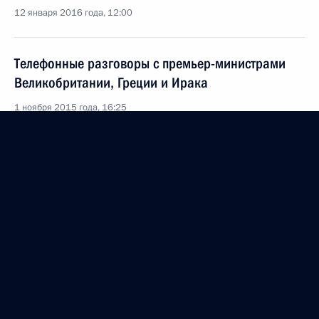
12 января 2016 года, 12:00
Телефонные разговоры с премьер-министрами
Великобритании, Греции и Ирака
1 ноября 2015 года, 16:25
Телефонный разговор с Премьер-министром
Греции Алексисом Ципрасом
25 сентября 2015 года, 20:10
Поздравление Алексису Ципрасу с победой
возглавляемой им партии на выборах
в парламент Греции
21 сентября 2015 года, 11:00