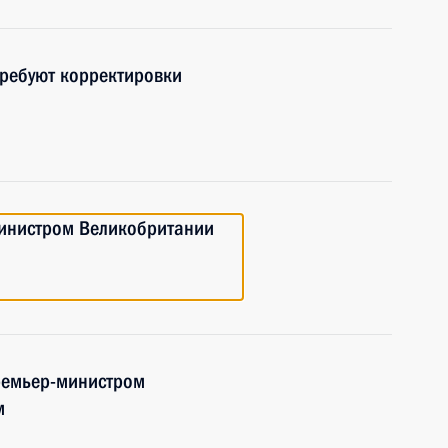
требуют корректировки
министром Великобритании
ремьер-министром
м