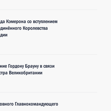
да Кэмерона со вступлением
единённого Королевства
ндии
ие Гордону Брауну в связи
истра Великобритании
ховного Главнокомандующего