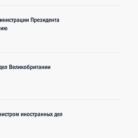
министрации Президента
нию
 дел Великобритании
нистром иностранных дел