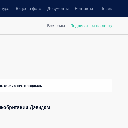
ктура
Видео и фото
Документы
Контакты
Поиск
Все темы
Подписаться на ленту
ть следующие материалы
икобритании Дэвидом