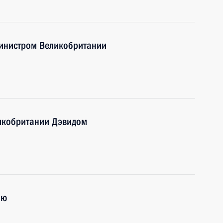
министром Великобритании
икобритании Дэвидом
ию