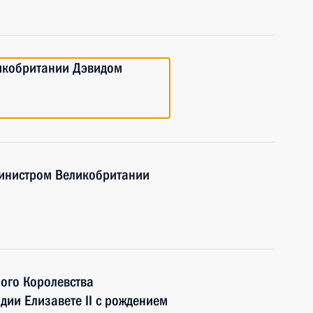
икобритании Дэвидом
министром Великобритании
ого Королевства
ии Елизавете II с рождением