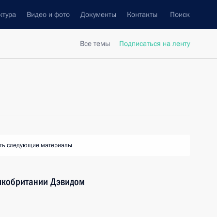
ктура
Видео и фото
Документы
Контакты
Поиск
Все темы
Подписаться на ленту
ть следующие материалы
икобритании Дэвидом