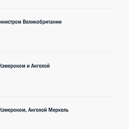
министром Великобритании
Кэмероном и Ангелой
Кэмероном, Ангелой Меркель