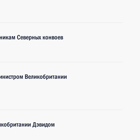
тникам Северных конвоев
министром Великобритании
икобритании Дэвидом