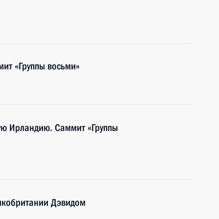
мит «Группы восьми»
ую Ирландию. Саммит «Группы
икобритании Дэвидом