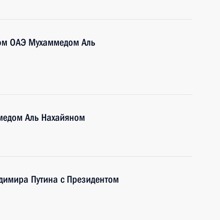
ом ОАЭ Мухаммедом Аль
медом Аль Нахайяном
димира Путина с Президентом