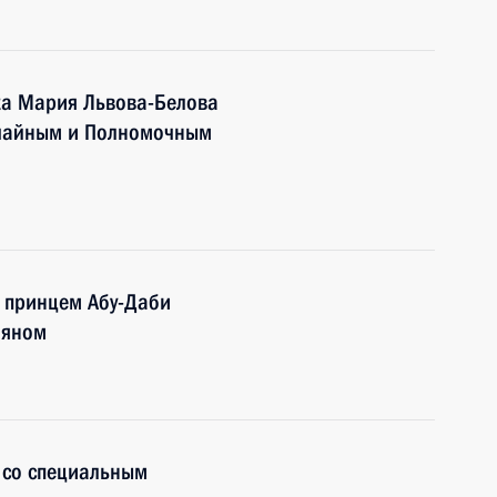
ка Мария Львова-Белова
ычайным и Полномочным
 принцем Абу-Даби
йяном
у со специальным