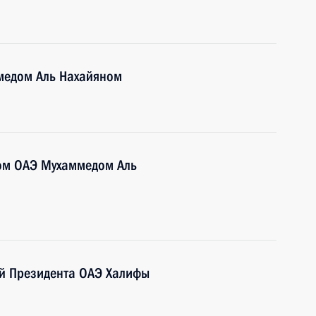
медом Аль Нахайяном
ом ОАЭ Мухаммедом Аль
ой Президента ОАЭ Халифы