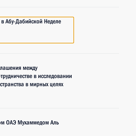
е в Абу-Дабийской Неделе
глашения между
отрудничестве в исследовании
странства в мирных целях
ом ОАЭ Мухаммедом Аль