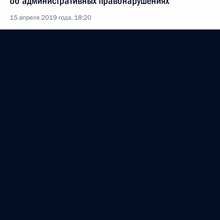
об административных правонарушениях
15 апреля 2019 года, 18:20
12 апреля 2019 года, пятница
Указ о праздновании 400-летия основания
Красноярска
12 апреля 2019 года, 15:00
Премьер-министр Индии Нарендра Моди
награждён орденом Святого апостола Андрея
Первозванного
12 апреля 2019 года, 11:30
1 апреля 2019 года, понедельник