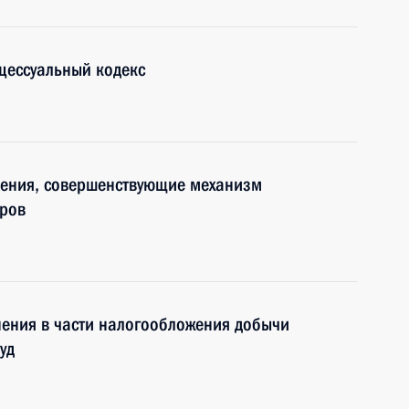
цессуальный кодекс
нения, совершенствующие механизм
оров
нения в части налогообложения добычи
уд