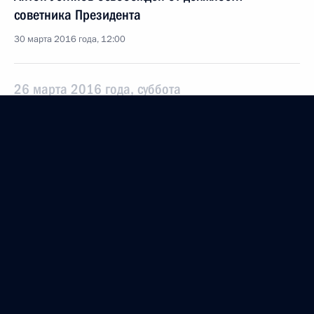
советника Президента
30 марта 2016 года, 12:00
26 марта 2016 года, суббота
Внесены изменения в состав Российского
организационного комитета «Победа»
26 марта 2016 года, 13:20
25 марта 2016 года, пятница
Указ «Об исполняющем обязанности Главы
Чеченской Республики»
25 марта 2016 года, 16:40