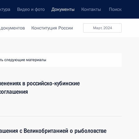
ктура
Видео и фото
Документы
Контакты
Поиск
 документов
Конституция России
март, 2024
ть следующие материалы
енениях в российско-кубинские
соглашения
лашения с Великобританией о рыболовстве