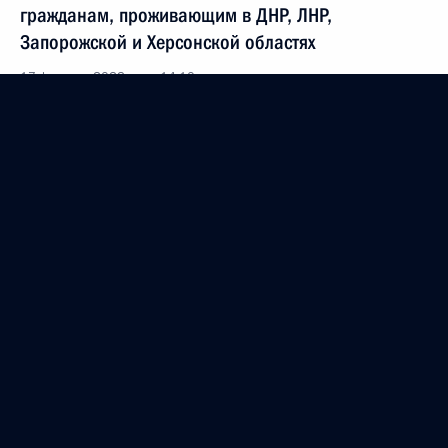
гражданам, проживающим в ДНР, ЛНР,
Запорожской и Херсонской областях
17 февраля 2023 года, 14:10
Подписан закон об особенностях правового
регулирования отношений в сферах образования
и науки в связи с принятием в Российскую
Федерацию ДНР, ЛНР, Запорожской и Херсонской
областей
17 февраля 2023 года, 14:05
Установлен порядок предоставления мер
соцзащиты гражданам, проживающим в ДНР, ЛНР,
Запорожской и Херсонской областях