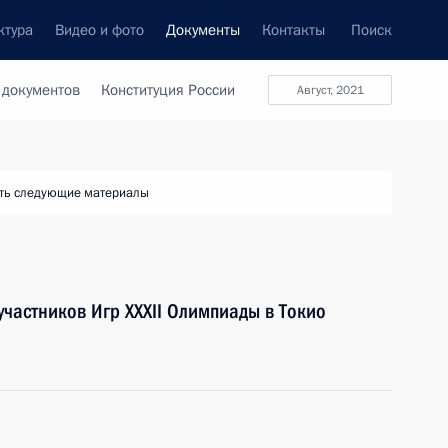
ктура
Видео и фото
Документы
Контакты
Поиск
 документов
Конституция России
август, 2021
ть следующие материалы
участников Игр XXXII Олимпиады в Токио