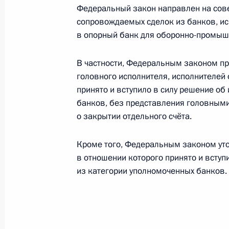
Федеральный закон направлен на со
сопровождаемых сделок из банков, ис
Уточнён механизм обложения НДФЛ
в опорный банк для оборонно-промыш
трудовую деятельность
26 июля 2026 года, 15:05
В частности, Федеральным законом пр
головного исполнителя, исполнителей
принято и вступило в силу решение об
банков, без представления головным
Внесены изменения в закон о пра
о закрытии отдельного счёта.
26 июля 2026 года, 15:00
Кроме того, Федеральным законом уто
в отношении которого принято и вступ
из категории уполномоченных банков.
20 июля, понедельник
Продлено действие Указа о времен
20 июля 2026 года, 15:15