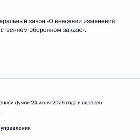
деральный закон «О внесении изменений
руссией о сотрудничестве в сфере
рственном оборонном заказе».
 Правительством России и Кабинетом
дставительств МВД
енной Думой 24 июня 2026 года и одобрен
.
тия технологий ИИ в России
 управления