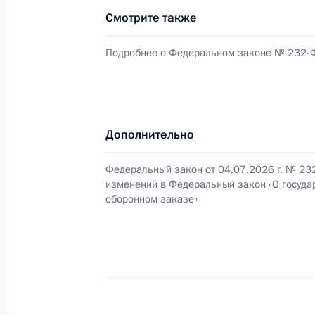
Смотрите также
Приняты дополнительные меры под
Подробнее о Федеральном законе № 232-
20 июля 2026 года, 15:10
Учреждён День хоккея
Дополнительно
20 июля 2026 года, 15:05
Федеральный закон от 04.07.2026 г. № 23
изменений в Федеральный закон «О госуда
оборонном заказе»
Указ о награждении государствен
20 июля 2026 года, 15:00
13 июля, понедельник