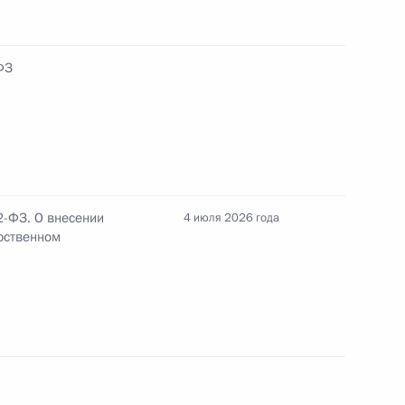
держки учителей
ФЗ
2-ФЗ. О внесении
4 июля 2026 года
рственном
ными наградами