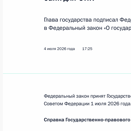
Глава государства подписал Фе
Ратифицировано соглашение с Бело
в Федеральный закон «О госуда
драгметаллов
26 июля 2026 года, 15:20
4 июля 2026 года
17:25
Ратифицировано Соглашение между
Министров Киргизии о статусе пре
26 июля 2026 года, 15:15
Федеральный закон принят Государств
Советом Федерации 1 июля 2026 года
Подписан закон о поддержке разви
Справка Государственно-правового
26 июля 2026 года, 15:10