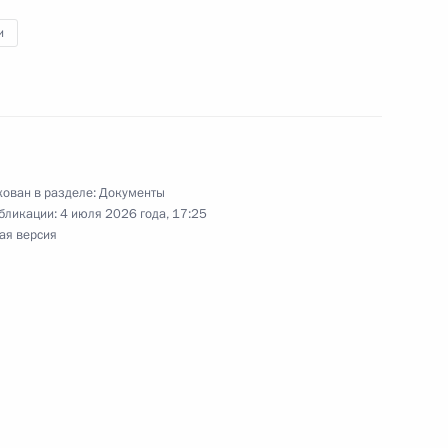
енном управлении некоторым имуществом
и
сийских компаний, которые вправе
ежащую раскрытию информацию
ован в разделе:
Документы
бликации:
4 июля 2026 года, 17:25
ая версия
ными наградами