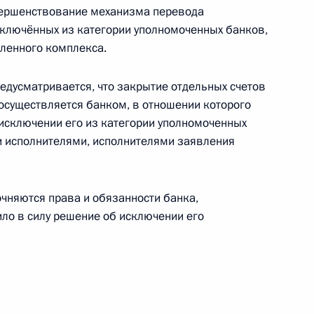
вершенствование механизма перевода
ключённых из категории уполномоченных банков,
 иностранных граждан, осуществляющих
ленного комплекса.
едусматривается, что закрытие отдельных счетов
 осуществляется банком, в отношении которого
 исключении его из категории уполномоченных
и исполнителями, исполнителями заявления
вовом положении иностранных граждан в России
чняются права и обязанности банка,
ило в силу решение об исключении его
ном безвизовом въезде в Россию граждан КНР