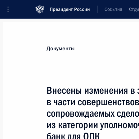
Президент России
События
Стру
Новости
Поручения Президента
Банк
Документы
Показа
Установлен штраф за недопуск опе
Внесены изменения в 
26 июля 2026 года, 15:30
в части совершенство
сопровождаемых сдело
Подписан закон о регулировании т
из категории уполномо
банк для ОПК
26 июля 2026 года, 15:25