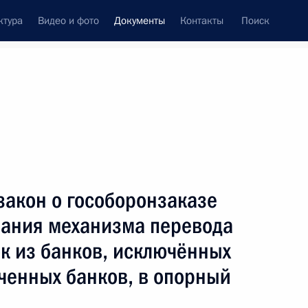
ктура
Видео и фото
Документы
Контакты
Поиск
 документов
Конституция России
июль, 2026
ть следующие материалы
раторов связи в многоквартирные дома
закон о гособоронзаказе
вания механизма перевода
к из банков, исключённых
рудовых стажировок
ченных банков, в опорный