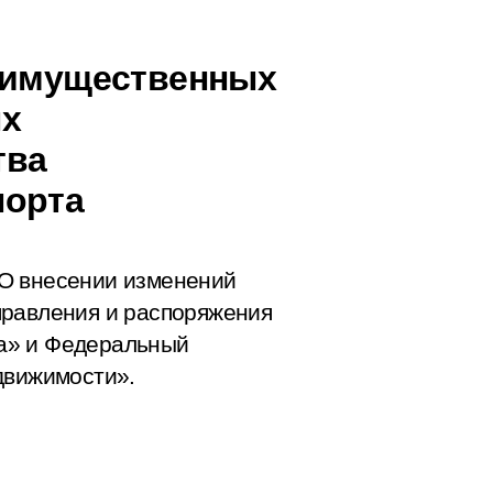
а имущественных
ых
тва
порта
О внесении изменений
правления и распоряжения
а» и Федеральный
движимости».