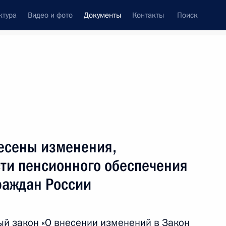
ктура
Видео и фото
Документы
Контакты
Поиск
 документов
Конституция России
январь, 2026
ть следующие материалы
 Правительствами России и Белоруссии
несены изменения,
межправсоглашений
ти пенсионного обеспечения
раждан России
публикой Никарагуа о взаимной защите
й закон «О внесении изменений в Закон