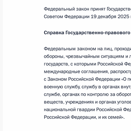
Законом ратифицируется соглашен
Федеральный закон принят Государств
правовой помощи по уголовным д
Советом Федерации 19 декабря 2025 
30 января 2026 года, 13:55
Справка Государственно-правового
Законом ратифицируется соглашени
Федеральным законом на лиц, проходи
преступников
обороны, чрезвычайным ситуациям и 
государств, с которыми Российской 
30 января 2026 года, 13:50
международные соглашения, распростр
с Законом Российской Федерации «О п
военную службу, службу в органах вну
Продлён переходный период в сфер
службе, органах по контролю за оборо
ЛНР, Запорожской и Херсонской об
веществ, учреждениях и органах уголо
национальной гвардии Российской Фед
30 января 2026 года, 13:45
Российской Федерации, и их семей».