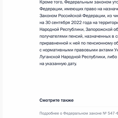
Кроме того, Федеральным законом уто
28 января, среда
Федерации, имеющих право на назначе
Законом Российской Федерации, из чи
Указ о награждении государствен
на 30 сентября 2022 года на территор
28 января 2026 года, 16:25
Народной Республики, Запорожской об
получателями пенсий, назначенных в 
приравненной к ней по пенсионному о
с нормативными правовыми актами Ук
Указ об установлении Дня военной
Луганской Народной Республики, либо
28 января 2026 года, 15:50
на указанную дату.
23 января, пятница
Алексей Михеев назначен начальн
Смотрите также
с обращениями граждан и организ
23 января 2026 года, 16:30
Подробнее о Федеральном законе № 547-