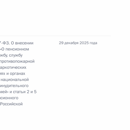
 комитете по подготовке и проведению
ия коллективной безопасности в Москве
7-ФЗ. О внесении
29 декабря 2025 года
 «О пенсионном
жбу, службу
й противопожарной
наркотических
ях и органах
к
х национальной
ринудительного
ународного фестиваля молодёжи в 2026 году
ей» и статьи 2 и 5
нсионного
 Российской