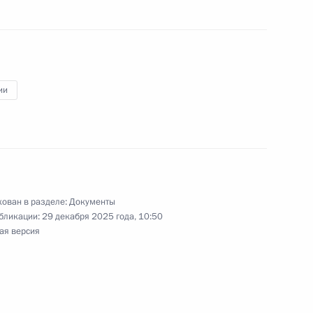
в 2026 году
ии
одного Международного муниципального форума
и космоса
ован в разделе:
Документы
бликации:
29 декабря 2025 года, 10:50
ая версия
ными наградами