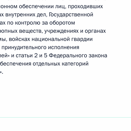
ре международной юстиции
ионном обеспечении лиц, проходивших
ах внутренних дел, Государственной
ах по контролю за оборотом
ропных веществ, учреждениях и органах
Россией и Джибути о передаче для отбывания
мы, войсках национальной гвардии
ению свободы
 принудительного исполнения
ей» и статьи 2 и 5 Федерального закона
обеспечения отдельных категорий
».
ии изменений в Конвенцию о правовой помощи
ским, семейным и уголовным делам от 7