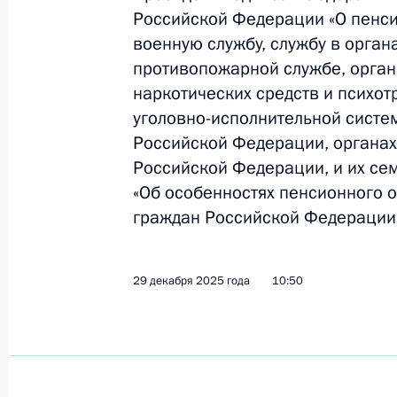
граждан от злоупотреблений в сфе
Российской Федерации «О пенс
30 января 2026 года, 14:10
военную службу, службу в орган
противопожарной службе, орган
наркотических средств и психот
Ратифицировано соглашение между 
уголовно-исполнительной систе
наказания лиц, осуждённых к лиш
Российской Федерации, органах
Российской Федерации, и их сем
30 января 2026 года, 14:05
«Об особенностях пенсионного 
граждан Российской Федерации
Ратифицирован Протокол о внесен
и правовых отношениях по граждан
29 декабря 2025 года
10:50
октября 2002 года
30 января 2026 года, 14:00