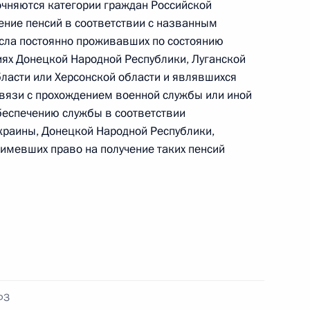
чняются категории граждан Российской
ние пенсий в соответствии с названным
сла постоянно проживавших по состоянию
ными наградами
иях Донецкой Народной Республики, Луганской
ласти или Херсонской области и являвшихся
связи с прохождением военной службы или иной
беспечению службы в соответствии
раины, Донецкой Народной Республики,
 полиции 8 февраля
 имевших право на получение таких пенсий
иком Управления Президента по работе
аций
ФЗ