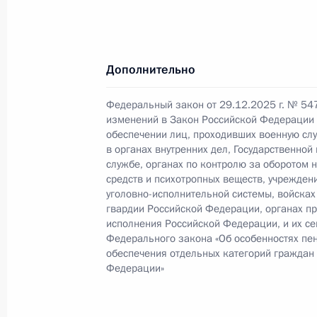
1 января, четверг
Дополнительно
Подписан Указ об Организационном
Международного форума обеспечен
Федеральный закон от 29.12.2025 г. № 54
изменений в Закон Российской Федерации
1 января 2026 года, 10:00
обеспечении лиц, проходивших военную слу
в органах внутренних дел, Государственно
службе, органах по контролю за оборотом 
средств и психотропных веществ, учреждени
29 декабря 2025 года, понедельни
уголовно-исполнительной системы, войска
гвардии Российской Федерации, органах п
Подписан Указ о проведении Межд
исполнения Российской Федерации, и их сем
в Екатеринбурге
Федерального закона «Об особенностях пе
обеспечения отдельных категорий граждан
29 декабря 2025 года, 19:25
Федерации»