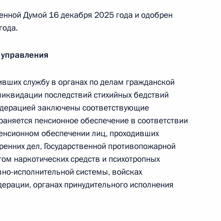
ие между Россией и Джибути о взаимной
енной Думой 16 декабря 2025 года и одобрен
елам
года.
 управления
е между Россией и Джибути о выдаче
вших службу в органах по делам гражданской
ликвидации последствий стихийных бедствий
Федерацией заключены соответствующие
аняется пенсионное обеспечение в соответствии
енсионном обеспечении лиц, проходивших
тренних дел, Государственной противопожарной
е охраны объектов культурного наследия в ДНР,
том наркотических средств и психотропных
ластях
вно-исполнительной системы, войсках
ерации, органах принудительного исполнения