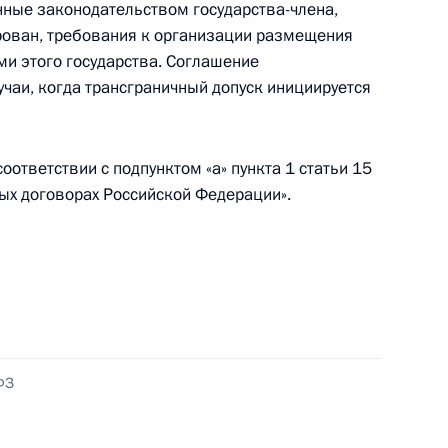
орта гражданам Абхазии и Южной Осетии,
ные законодательством государства-члена,
ирован, требования к организации размещения
ми этого государства. Соглашение
лучаи, когда трансграничный допуск инициируется
ными наградами
ответствии с подпунктом «а» пункта 1 статьи 15
ых договорах Российской Федерации».
рственной языковой политики России
ФЗ