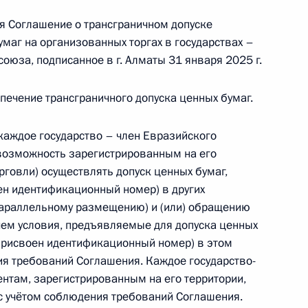
снознамённому полку присвоено почётное
 Соглашение о трансграничном допуске
аг на организованных торгах в государствах –
оюза, подписанное в г. Алматы 31 января 2025 г.
ечение трансграничного допуска ценных бумаг.
исвоено почётное наименование
каждое государство – член Евразийского
возможность зарегистрированным на его
говли) осуществлять допуск ценных бумаг,
н идентификационный номер) в других
в в морские порты Российской Федерации
параллельному размещению) и (или) обращению
 чем условия, предъявляемые для допуска ценных
присвоен идентификационный номер) в этом
ия требований Соглашения. Каждое государство-
нтам, зарегистрированным на его территории,
с учётом соблюдения требований Соглашения.