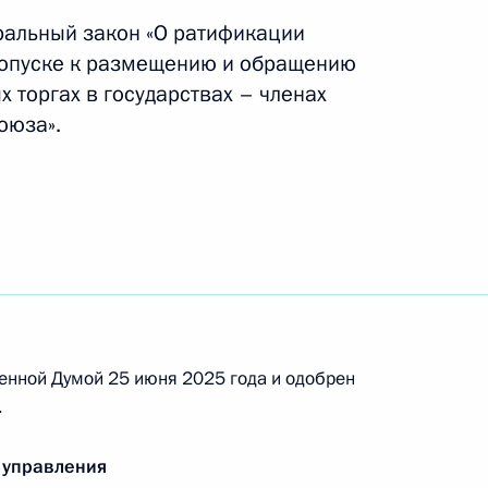
й деятельности
ральный закон «О ратификации
допуске к размещению и обращению
 торгах в государствах – членах
оюза».
во в сфере обеспечения деятельности мировых
ными наградами
енной Думой 25 июня 2025 года и одобрен
.
 управления