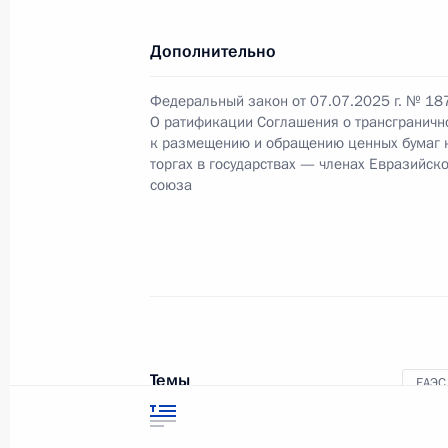
Распоряжение о присуждении грант
проектов в области культуры и иску
Дополнительно
11 июля 2025 года, 17:20
Федеральный закон от 07.07.2025 г. № 18
О ратификации Соглашения о трансграничн
к размещению и обращению ценных бумаг 
Указ о праздновании 250-летия о
торгах в государствах — членах Евразийск
союза
11 июля 2025 года, 15:20
9 июля 2025 года, среда
Указ об электронном ресурсе «Ци
9 июля 2025 года, 17:20
Темы
ЕАЭС
Экон