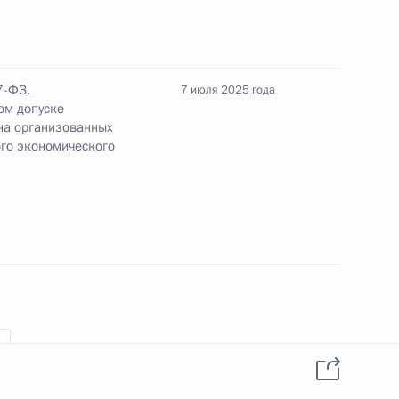
ов Президента для поддержки творческих
сства
7-ФЗ.
7 июля 2025 года
ом допуске
на организованных
снования Сыктывкара
ого экономического
фровой профиль иностранного гражданина»
омика и финансы