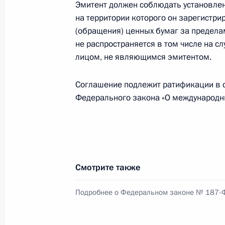
Указ об особенностях выдачи пасп
Эмитент должен соблюдать установлен
приобретшим гражданство России
на территории которого он зарегистр
(обращения) ценных бумаг за предела
17 июля 2025 года, 18:30
не распространяется в том числе на с
лицом, не являющимся эмитентом.
Указ о награждении государствен
Соглашение подлежит ратификации в со
17 июля 2025 года, 18:10
Федерального закона «О международн
11 июля 2025 года, пятница
Указ об утверждении Основ госуда
Смотрите также
11 июля 2025 года, 17:30
Подробнее о Федеральном законе № 187-