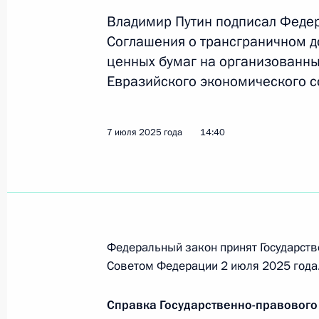
на противодействие экстремистско
Владимир Путин подписал Феде
23 июля 2025 года, 13:00
Соглашения о трансграничном 
ценных бумаг на организованных
Евразийского экономического с
Усовершенствовано законодательст
судей
7 июля 2025 года
14:40
23 июля 2025 года, 12:50
21 июля 2025 года, понедельник
Указ о награждении государствен
Федеральный закон принят Государств
21 июля 2025 года, 16:20
Советом Федерации 2 июля 2025 года
Справка Государственно-правового