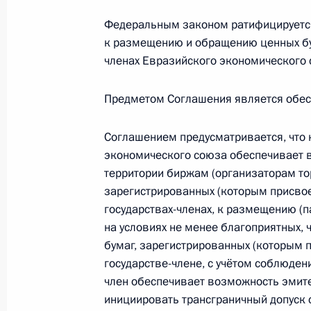
1488-му зенитному ракетному Кра
наименование
Федеральным законом ратифицируется
к размещению и обращению ценных бум
21 июля 2025 года, 14:45
членах Евразийского экономического с
Предметом Соглашения является обесп
227-й артиллерийской бригаде пр
21 июля 2025 года, 14:35
Соглашением предусматривается, что 
экономического союза обеспечивает 
территории биржам (организаторам тор
зарегистрированных (которым присвое
Указ об особенностях захода судо
государствах-членах, к размещению (
21 июля 2025 года, 14:30
на условиях не менее благоприятных,
бумаг, зарегистрированных (которым 
государстве-члене, с учётом соблюден
17 июля 2025 года, четверг
член обеспечивает возможность эмите
инициировать трансграничный допуск 