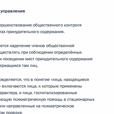
острадавших в чрезвычайной ситуации лиц
окумента, пришедшего в негодность
 управления
ершенствование общественного контроля
тах принудительного содержания.
 совершенствование порядка исполнения
ется наделение членов общественной
ществлять при соблюдении определённых
ри посещении мест принудительного содержания
ержащихся там лиц.
еделяется, что в понятие «лица, находящиеся
й в часть первую Налогового кодекса
» включаются лица, к которым применены
рактера, и лица, госпитализированные
ающую психиатрическую помощь в стационарных
или направленные на психиатрическое
ом порядке.
ядок постановки на учёт в налоговых органах