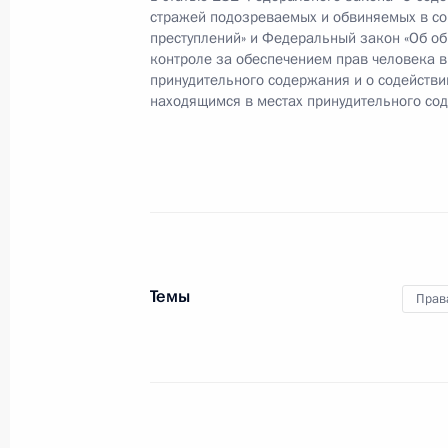
стражей подозреваемых и обвиняемых в с
30 июля 2018 года, 10:00
преступлений» и Федеральный закон «Об о
контроле за обеспечением прав человека в
принудительного содержания и о содействи
находящимся в местах принудительного со
В Семейный кодекс внесены измен
выплаты неустойки за несвоевреме
30 июля 2018 года, 09:55
Подписан закон о внесении измене
кодекса Российской Федерации
Темы
Прав
30 июля 2018 года, 09:50
28 июля 2018 года, суббота