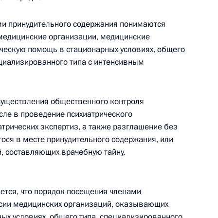
рганизаций
ами принудительного содержания понимаются
 медицинские организации, медицинские
ческую помощь в стационарных условиях, общего
ециализированного типа с интенсивным
снижение угрозы повреждения объектов для
существления общественного контроля
сле в проведение психиатрического
атрических экспертиз, а также разглашение без
гося в месте принудительного содержания, или
обеспечение доступа граждан к правосудию, его
й, составляющих врачебную тайну,
ачности
тся, что порядок посещения членами
сии медицинских организаций, оказывающих
ых условиях, общего типа, специализированного