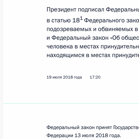
ответственности за незаконную ор
Президент подписал Федеральн
30 июля 2018 года, 11:00
1
в статью 18
Федерального зако
подозреваемых и обвиняемых в
и Федеральный закон «Об общес
Установлена административная отв
человека в местах принудительн
размещения информации в единой
находящимся в местах принудит
строительства
30 июля 2018 года, 10:55
19 июля 2018 года
17:20
В Кодекс об административных пр
определяющие полномочия военно
30 июля 2018 года, 10:50
Федеральный закон принят Государств
Федерации 13 июля 2018 года.