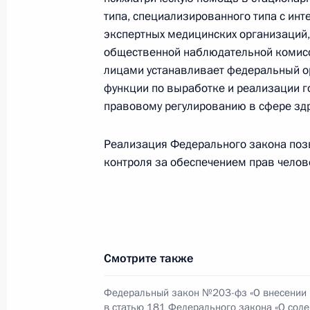
В Уголовный кодекс внесены изме
типа, специализированного типа с ин
эффективности противодействия н
экспертных медицинских организаций,
30 июля 2018 года, 10:15
общественной наблюдательной комисс
лицами устанавливает федеральный о
функции по выработке и реализации г
правовому регулированию в сфере зд
Внесены изменения в статью 169 
30 июля 2018 года, 10:10
Реализация Федерального закона поз
контроля за обеспечением прав челов
Внесены изменения в статью 1080 
30 июля 2018 года, 10:05
Смотрите также
Подписан закон о ратификации Пр
Федеральный закон №203-фз «О внесении
о Правилах определения страны пр
в статью 181 Федерального закона «О сод