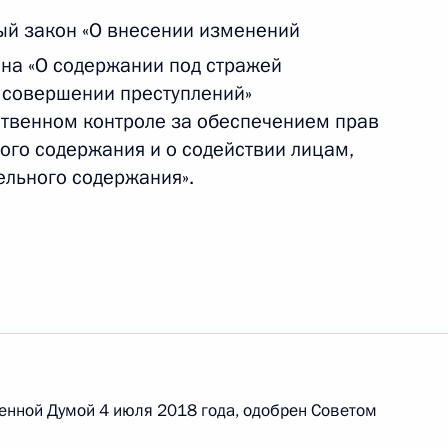
ганизацию азартных игр
ый закон «О внесении изменений
на «О содержании под стражей
 совершении преступлений»
твенном контроле за обеспечением прав
етственность за нарушение порядка
ого содержания и о содействии лицам,
 информационной системе жилищного
ельного содержания».
авонарушениях внесены изменения,
й полиции
енной Думой 4 июля 2018 года, одобрен Советом