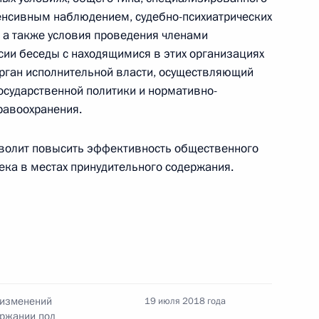
нения, направленные на повышение
тенсивным наблюдением, судебно-психиатрических
езаконному игорному бизнесу
 а также условия проведения членами
ии беседы с находящимися в этих организациях
рган исполнительной власти, осуществляющий
осударственной политики и нормативно-
равоохранения.
Жилищного кодекса
волит повысить эффективность общественного
ека в местах принудительного содержания.
части второй Гражданского кодекса
отокола о внесении изменений в Соглашение
 изменений
19 июля 2018 года
оисхождения товаров в СНГ
ержании под