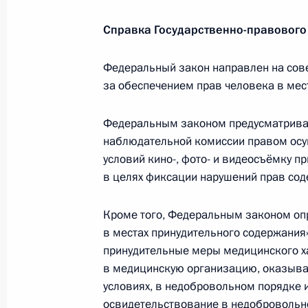
Подписан закон, освобождающий п
от уплаты госпошлины за выдачу д
Справка Государственно-правового
30 июля 2018 года, 10:45
Федеральный закон направлен на сов
за обеспечением прав человека в мес
Подписан закон, направленный на
Федеральным законом предусматрива
обязанности по уплате налогов
наблюдательной комиссии правом осу
30 июля 2018 года, 10:40
условий кино-, фото- и видеосъёмку п
в целях фиксации нарушений прав сод
Кроме того, Федеральным законом опр
Подписан закон внесении изменени
в местах принудительного содержания
30 июля 2018 года, 10:35
принудительные меры медицинского ха
в медицинскую организацию, оказыв
условиях, в недобровольном порядке 
освидетельствование в недобровольн
Подписан закон, определяющий пор