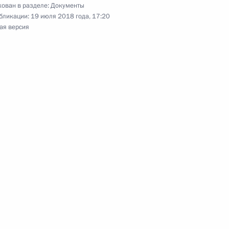
ован в разделе:
Документы
о-морского парада
бликации:
19 июля 2018 года, 17:20
ая версия
твия электронных виз на Дальнем Востоке
атьи Налогового кодекса
 совершенствование контроля за обеспечением