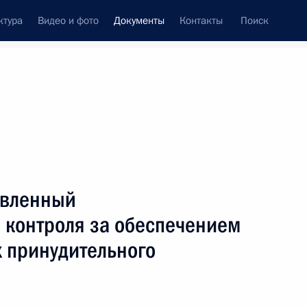
ктура
Видео и фото
Документы
Контакты
Поиск
 документов
Конституция России
июль, 2018
ть следующие материалы
тье 15.25 Кодекса об административных
авленный
 контроля за обеспечением
х принудительного
вания привлечения к административной