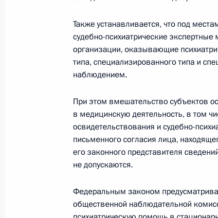
международных некоммерческих о
Также устанавливается, что под мест
30 июля 2018 года, 10:30
судебно-психиатрические экспертные
организации, оказывающие психиатри
типа, специализированного типа и сп
Подписан закон, направленный на 
наблюдением.
передачи энергоресурсов
При этом вмешательство субъектов о
30 июля 2018 года, 10:25
в медицинскую деятельность, в том чи
освидетельствования и судебно-психи
письменного согласия лица, находяще
Подписан закон, направленный на 
его законного представителя сведени
максимальной открытости и прозр
не допускаются.
30 июля 2018 года, 10:20
Федеральным законом предусматривае
общественной наблюдательной комис
психиатрическую помощь в стационарн