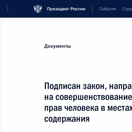
Президент России
События
Стру
Новости
Поручения Президента
Банк
Документы
Показа
Утратило силу примечания 4 к ста
Подписан закон, напр
правонарушениях
на совершенствование
30 июля 2018 года, 11:05
прав человека в места
содержания
Подписан закон, уточняющий осно