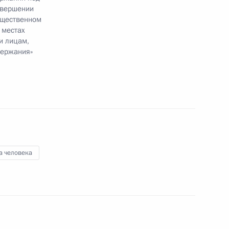
овершении
бщественном
 местах
и лицам,
держания»
ения, направленные на уточнение порядка
нную уплату алиментов
ния в статью ЗЗЗ-35 части второй Налогового
а человека