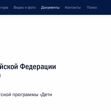
ктура
Видео и фото
Документы
Контакты
Поиск
 документов
Справка
Конституция России
ийской Федерации
0
тской программы «Дети
дата принятия