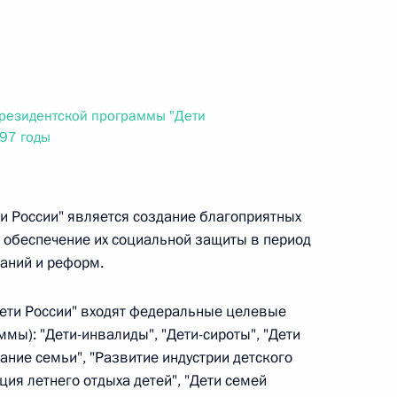
 г. № 266-ФЗ
 Российской Федерации «О защите прав потребителей»
резидентской программы "Дети
997 годы
 г. № 247-ФЗ
екса Российской Федерации об административных
 России" является создание благоприятных
, обеспечение их социальной защиты в период
аний и реформ.
ети России" входят федеральные целевые
мы): "Дети-инвалиды", "Дети-сироты", "Дети
 г. № 245-ФЗ
ание семьи", "Развитие индустрии детского
ельством Российской Федерации и Правительством
ция летнего отдыха детей", "Дети семей
сфере деятельности с драгоценными металлами,