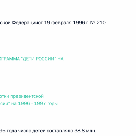
 г. № 264-ФЗ
ерального закона «Об актах гражданского состояния»
ской Федерацииот 19 февраля 1996 г. № 210
сти 13 статьи 3 Федерального закона «О внесении
х гражданского состояния“
ГРАММА "ДЕТИ РОССИИ" НА
 г. № 270-ФЗ
ального закона «Об автономных учреждениях»
отки президентской
сии" на 1996 - 1997 годы
 г. № 244-ФЗ
5 года число детей составляло 38,8 млн.
ельством Российской Федерации и Кабинетом