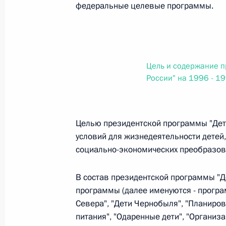
федеральные целевые программы.
Федеральный закон от 26.07.2026
О внесении изменения в статью 6 Закона
26 июля 2026 года
Цель и содержание п
России" на 1996 - 1
Федеральный закон от 26.07.2026
О внесении изменений в статью 9.21 Код
Целью президентской программы "Дети
правонарушениях
условий для жизнедеятельности детей
социально-экономических преобразов
26 июля 2026 года
В состав президентской программы "Д
программы (далее именуются - програм
Федеральный закон от 26.07.2026
Севера", "Дети Чернобыля", "Планиров
О ратификации Соглашения между Правит
питания", "Одаренные дети", "Организа
Республики Беларусь о сотрудничестве в 