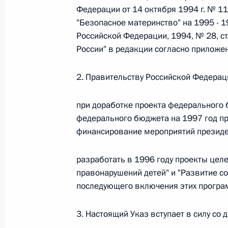
Федерации от 14 октября 1994 г. № 1
"Безопасное материнство" на 1995 - 
Федеральный закон от 26.07.2026
Российской Федерации, 1994, № 28, ст
России" в редакции согласно приложе
О внесении изменений в статьи 85 и 102 
кодекса Российской Федерации
2. Правительству Российской Федерац
26 июля 2026 года
при доработке проекта федерального 
федерального бюджета на 1997 год п
Федеральный закон от 26.07.2026
финансирование мероприятий президе
О внесении изменений в Трудовой кодекс
разработать в 1996 году проекты цел
26 июля 2026 года
правонарушений детей" и "Развитие с
последующего включения этих програм
Федеральный закон от 26.07.2026
3. Настоящий Указ вступает в силу со
О внесении изменений в Федеральный за