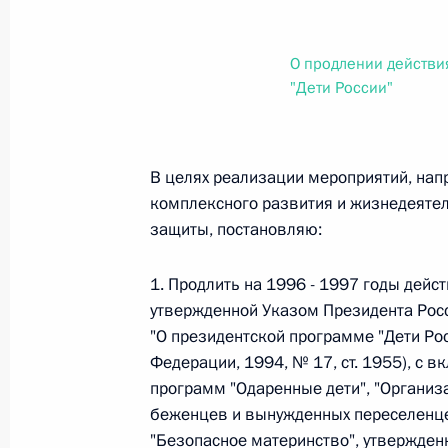
О внесении изменений в статью 12 Федер
законодательные акты Российской Федер
26 июля 2026 года
О продлении действи
"Дети России"
Федеральный закон от 26.07.2026
В целях реализации мероприятий, нап
О внесении изменений в Федеральный за
комплексного развития и жизнедеятел
юрисдикции в Российской Федерации»
защиты, постановляю:
26 июля 2026 года
1. Продлить на 1996 - 1997 годы дейс
утвержденной Указом Президента Росс
Федеральный закон от 26.07.2026
"О президентской программе "Дети Ро
Федерации, 1994, № 17, ст. 1955), с 
О внесении изменений в статью 12 Федер
программ "Одаренные дети", "Организа
недвижимости»
беженцев и вынужденных переселенце
26 июля 2026 года
"Безопасное материнство", утвержден