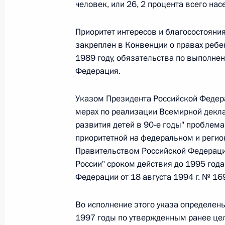
Министров Киргизской Республики о прав
человек, или 26, 2 процента всего нас
по вопросам внутренних дел и миграции 
26 июля 2026 года
Приоритет интересов и благосостояния
закреплен в Конвенции о правах ребе
1989 году, обязательства по выполне
Федерация.
Федеральный закон от 26.07.2026
О внесении изменений в Кодекс внутренн
Указом Президента Российской Федера
Федерального закона «Об обеспечении ед
мерах по реализации Всемирной декл
26 июля 2026 года
развития детей в 90-е годы" проблем
приоритетной на федеральном и регион
Правительством Российской Федераци
России" сроком действия до 1995 год
Федеральный закон от 26.07.2026
Федерации от 18 августа 1994 г. № 16
О внесении изменений в Кодекс Российс
26 июля 2026 года
Во исполнение этого указа определен
1997 годы по утвержденным ранее це