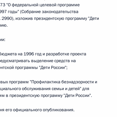
173 "О федеральной целевой программе
1997 годы" (Собрание законодательства
 г. № 242-ФЗ
. 2990), изложив президентскую программу "Дети
нию.
части первой и статью 227–1 части второй Налогового
ии:
бюджета на 1996 год и разработке проекта
редусматривать выделение средств на
 г. № 246-ФЗ
нтской программы "Дети России";
 Российской Федерации
евых программ "Профилактика безнадзорности и
оциального обслуживания семьи и детей" для
м в президентскую программу "Дети России".
 г. № 268-ФЗ
 дня его официального опубликования.
кон «О пробации в Российской Федерации»