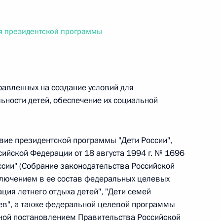
ального закона «О персональных данных» и отдельные
ации
я президентской программы
 г. № 256-ФЗ
равленных на создание условий для
кон «О присяжных заседателях федеральных судов общей
ьности детей, обеспечение их социальной
твие президентской программы "Дети России",
ийской Федерации от 18 августа 1994 г. № 1696
 г. № 263-ФЗ
ссии" (Собрание законодательства Российской
включением в ее состав федеральных целевых
ального закона «О государственной регистрации
ция летнего отдыха детей", "Дети семей
в", а также федеральной целевой программы
ной постановлением Правительства Российской