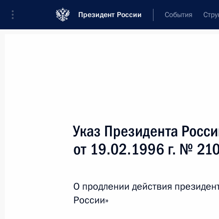
Президент России
События
Стру
Новости
Поручения Президента
Банк
Название документа или его номер
Указ Президента Росс
Текст в документе
от 19.02.1996 г. № 21
Вид документа
О продлении действия президен
Все
России»
Дата вступления в силу...
или 