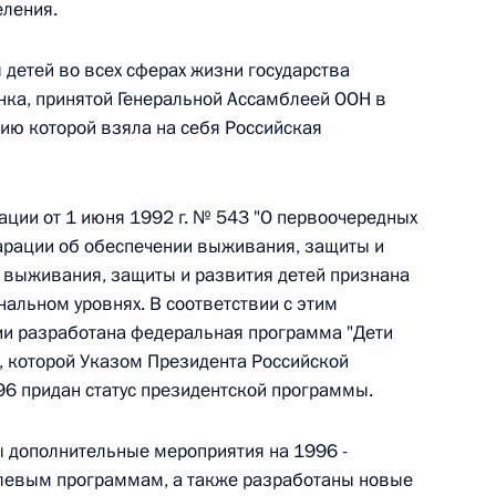
овом статусе представительств компетентных органов
еления.
в Российской Федерации и Киргизской Республике
 детей во всех сферах жизни государства
нка, принятой Генеральной Ассамблеей ООН в
нию которой взяла на себя Российская
 г. № 252-ФЗ
его водного транспорта Российской Федерации и статью 1
ции от 1 июня 1992 г. № 543 "О первоочередных
инства измерений»
арации об обеспечении выживания, защиты и
а выживания, защиты и развития детей признана
альном уровнях. В соответствии с этим
и разработана федеральная программа "Дети
а, которой Указом Президента Российской
 г. № 250-ФЗ
96 придан статус президентской программы.
кой Федерации об административных правонарушениях
ы дополнительные мероприятия на 1996 -
левым программам, а также разработаны новые