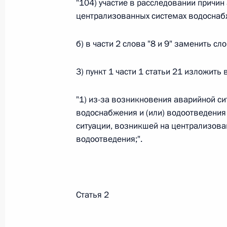
"104) участие в расследовании причи
централизованных системах водоснабж
26 июля 2026 года
б) в части 2 слова "8 и 9" заменить сло
Федеральный закон от 26.07.2026
3) пункт 1 части 1 статьи 21 изложить
О внесении изменения в статью 2 Федера
и добровольчестве (волонтерстве)»
"1) из-за возникновения аварийной с
26 июля 2026 года
водоснабжения и (или) водоотведения 
ситуации, возникшей на централизова
водоотведения;".
Федеральный закон от 26.07.2026
О внесении изменений в Уголовный кодек
процессуального кодекса Российской Фе
Статья 2
26 июля 2026 года