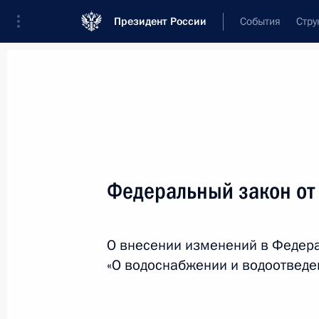
Президент России
События
Стру
Новости
Поручения Президента
Банк
Название документа или его номер
Федеральный закон от
Текст в документе
О внесении изменений в Федер
Вид документа
«О водоснабжении и водоотведе
Все
Дата вступления в силу...
или 