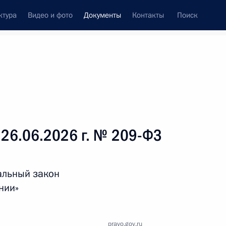
ктура
Видео и фото
Документы
Контакты
Поиск
 документов
Справка
Конституция России
 26.06.2026 г. № 209-ФЗ
альный закон
нии»
дата принятия
pravo.gov.ru