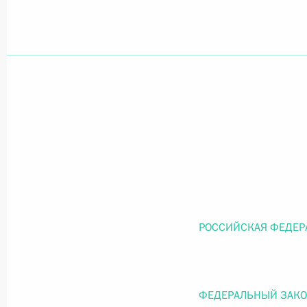
Официальный портал правовой информации
prav
26 июля 2026 года
Федеральный закон от 26.07.2026
О внесении изменений в статью 11 Федера
Федерального закона «Об образовании в
26 июля 2026 года
РОССИЙСКАЯ ФЕДЕР
Федеральный закон от 26.07.2026
ФЕДЕРАЛЬНЫЙ ЗАК