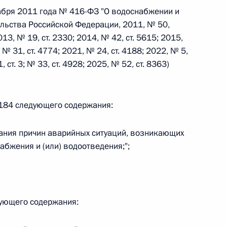
абря 2011 года № 416-ФЗ "О водоснабжении и
льства Российской Федерации, 2011, № 50,
 г. № 242-ФЗ
013, № 19, ст. 2330; 2014, № 42, ст. 5615; 2015,
, № 31, ст. 4774; 2021, № 24, ст. 4188; 2022, № 5,
части первой и статью 227–1 части второй Налогового
, ст. 3; № 33, ст. 4928; 2025, № 52, ст. 8363)
м 184 следующего содержания:
 г. № 246-ФЗ
ания причин аварийных ситуаций, возникающих
 Российской Федерации
бжения и (или) водоотведения;";
дующего содержания:
 г. № 268-ФЗ
кон «О пробации в Российской Федерации»