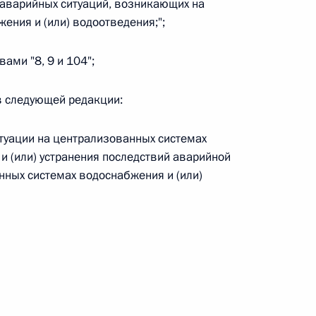
н аварийных ситуаций, возникающих на
ения и (или) водоотведения;";
вами "8, 9 и 104";
 г. № 267-ФЗ
 в следующей редакции:
льного закона «О благотворительной деятельности
итуации на централизованных системах
и (или) устранения последствий аварийной
нных системах водоснабжения и (или)
 г. № 251-ФЗ
с Российской Федерации и статьи 31 и 151 Уголовно-
дерации