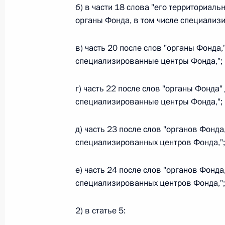
б) в части 18 слова "его территориал
органы Фонда, в том числе специализ
Федеральный закон от 26.07.2026
О внесении изменения в статью 6 Закона
в) часть 20 после слов "органы Фонда,
26 июля 2026 года
специализированные центры Фонда,";
г) часть 22 после слов "органы Фонда"
специализированные центры Фонда,";
Федеральный закон от 26.07.2026
О внесении изменений в статью 9.21 Код
д) часть 23 после слов "органов Фонда
правонарушениях
специализированных центров Фонда,";
26 июля 2026 года
е) часть 24 после слов "органов Фонда
специализированных центров Фонда,";
Федеральный закон от 26.07.2026
2) в статье 5:
О ратификации Соглашения между Правит
Республики Беларусь о сотрудничестве в 