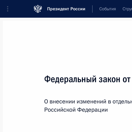
Президент России
События
Стру
Новости
Поручения Президента
Банк
Название документа или его номер
Федеральный закон от
Текст в документе
О внесении изменений в отдель
Вид документа
Российской Федерации
Все
Дата вступления в силу...
или 