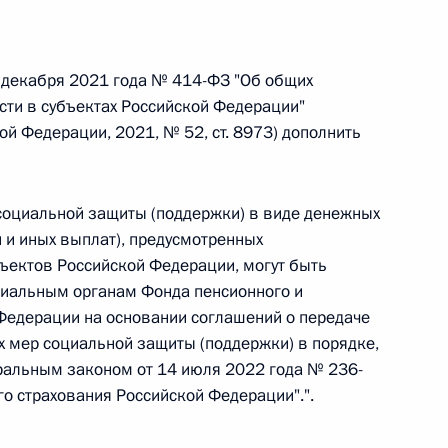
 г. № 264-ФЗ
ерального закона «Об актах гражданского состояния»
 декабря 2021 года № 414-ФЗ "Об общих
сти 13 статьи 3 Федерального закона «О внесении
сти в субъектах Российской Федерации"
х гражданского состояния“
й Федерации, 2021, № 52, ст. 8973) дополнить
социальной защиты (поддержки) в виде денежных
 г. № 270-ФЗ
 и иных выплат), предусмотренных
ектов Российской Федерации, могут быть
ального закона «Об автономных учреждениях»
риальным органам Фонда пенсионного и
Федерации на основании соглашений о передаче
 мер социальной защиты (поддержки) в порядке,
ральным законом от 14 июля 2022 года № 236-
о страхования Российской Федерации".".
 г. № 244-ФЗ
ельством Российской Федерации и Кабинетом