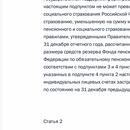
настоящим подпунктом не может прев
26 июля 2026 года
социального страхования Российской
страхованию, уменьшенную на сумму 
пенсионного и социального страхован
Федеральный закон от 26.07.2026
правилами, утвержденными Правитель
31 декабря отчетного года, рассчитанн
О внесении изменения в статью 2 Федера
размера средств резерва Фонда пенси
и добровольчестве (волонтерстве)»
Федерации по обязательному пенсион
26 июля 2026 года
соответствии с подпунктами 3 и 4 пунк
указанных в подпункте 4 пункта 2 наст
индивидуальных лицевых счетах застра
Федеральный закон от 26.07.2026
по состоянию на 31 декабря предыдуще
О внесении изменений в Уголовный кодек
процессуального кодекса Российской Фе
26 июля 2026 года
Статья 2