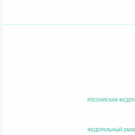
Официальный портал правовой информации
prav
26 июля 2026 года
Федеральный закон от 26.07.2026
О внесении изменений в статью 11 Федера
Федерального закона «Об образовании в
26 июля 2026 года
РОССИЙСКАЯ ФЕДЕР
Федеральный закон от 26.07.2026
ФЕДЕРАЛЬНЫЙ ЗАК