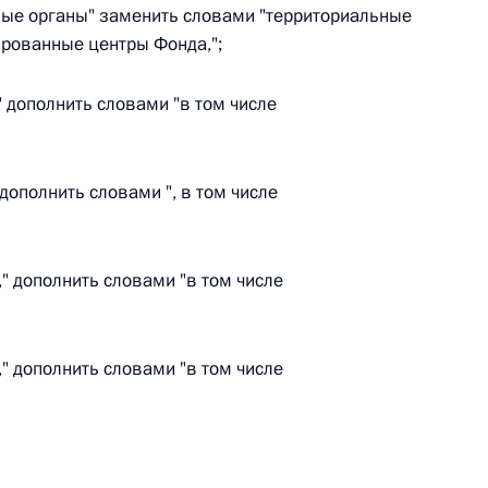
ьные органы" заменить словами "территориальные
ированные центры Фонда,";
 г. № 266-ФЗ
 Российской Федерации «О защите прав потребителей»
" дополнить словами "в том числе
 дополнить словами ", в том числе
 г. № 247-ФЗ
екса Российской Федерации об административных
," дополнить словами "в том числе
," дополнить словами "в том числе
 г. № 245-ФЗ
ельством Российской Федерации и Правительством
сфере деятельности с драгоценными металлами,