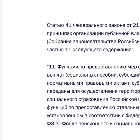
Федеральный закон от 26.07.2026
О внесении изменений в статью 13–2 Фед
Статью 41 Федерального закона от 21
и признании утратившим силу пункта 1 ча
принципах организации публичной вла
изменений в Федеральный закон „Об акта
(Собрание законодательства Российско
26 июля 2026 года
частью 11 следующего содержания:
"11. Функции по предоставлению мер 
Федеральный закон от 26.07.2026
выплат (социальных пособий, субсидий
нормативными правовыми актами субъ
О внесении изменения в статью 10 Федер
переданы для осуществления террито
26 июля 2026 года
социального страхования Российской 
функций по предоставлению отдельных
установленном в соответствии с Феде
ФЗ "О Фонде пенсионного и социальног
Федеральный закон от 26.07.2026
О ратификации Соглашения между Правит