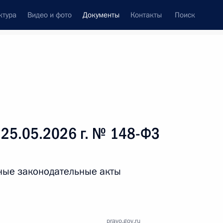
ктура
Видео и фото
Документы
Контакты
Поиск
 документов
Справка
Конституция России
 25.05.2026 г. № 148-ФЗ
ные законодательные акты
дата принятия
pravo.gov.ru