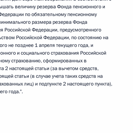
ышать величину резерва Фонда пенсионного и
 Федерации по обязательному пенсионному
минимального размера резерва Фонда
ия Российской Федерации, предусмотренного
 г. № 267-ФЗ
ством Российской Федерации, по состоянию на
ого не позднее 1 апреля текущего года, и
льного закона «О благотворительной деятельности
онного и социального страхования Российской
ному страхованию, сформированных в
та 2 настоящей статьи (за вычетом средств,
оящей статьи (в случае учета таких средств на
хованных лиц) и подпункте 2 настоящего пункта),
 г. № 251-ФЗ
го года.".
с Российской Федерации и статьи 31 и 151 Уголовно-
дерации