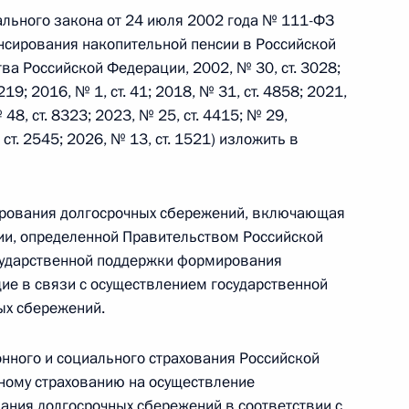
рального закона от 24 июля 2002 года № 111-ФЗ
нсирования накопительной пенсии в Российской
 г. № 242-ФЗ
ва Российской Федерации, 2002, № 30, ст. 3028;
219; 2016, № 1, ст. 41; 2018, № 31, ст. 4858; 2021,
части первой и статью 227–1 части второй Налогового
 48, ст. 8323; 2023, № 25, ст. 4415; № 29,
, ст. 2545; 2026, № 13, ст. 1521) изложить в
ирования долгосрочных сбережений, включающая
 г. № 246-ФЗ
ции, определенной Правительством Российской
сударственной поддержки формирования
 Российской Федерации
ие в связи с осуществлением государственной
ых сбережений.
нного и социального страхования Российской
 г. № 268-ФЗ
ному страхованию на осуществление
ания долгосрочных сбережений в соответствии с
кон «О пробации в Российской Федерации»