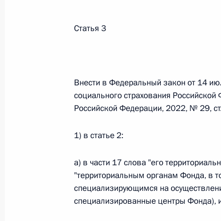
Министров Киргизской Республики о прав
по вопросам внутренних дел и миграции 
Статья 3
26 июля 2026 года
Федеральный закон от 26.07.2026
Внести в Федеральный закон от 14 ию
О внесении изменений в Кодекс внутренн
социального страхования Российской 
Федерального закона «Об обеспечении ед
Российской Федерации, 2022, № 29, с
26 июля 2026 года
1) в статье 2:
а) в части 17 слова "его территориал
Федеральный закон от 26.07.2026
"территориальным органам Фонда, в т
О внесении изменений в Кодекс Российс
специализирующимся на осуществлени
26 июля 2026 года
специализированные центры Фонда), 