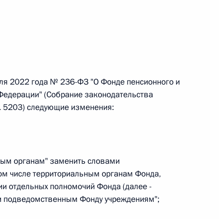
овом статусе представительств компетентных органов
в Российской Федерации и Киргизской Республике
 г. № 252-ФЗ
ля 2022 года № 236-ФЗ "О Фонде пенсионного и
его водного транспорта Российской Федерации и статью 1
Федерации" (Собрание законодательства
инства измерений»
т. 5203) следующие изменения:
ьным органам" заменить словами
 г. № 250-ФЗ
ом числе территориальным органам Фонда,
кой Федерации об административных правонарушениях
и отдельных полномочий Фонда (далее -
и подведомственным Фонду учреждениям";