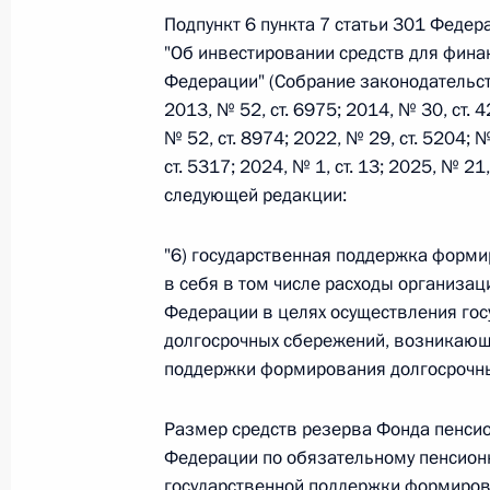
Подпункт 6 пункта 7 статьи 301 Феде
"Об инвестировании средств для фина
Федеральный закон от 26.07.2026
Федерации" (Собрание законодательст
2013, № 52, ст. 6975; 2014, № 30, ст. 4
О внесении изменений в статьи 85 и 102 
кодекса Российской Федерации
№ 52, ст. 8974; 2022, № 29, ст. 5204; №
ст. 5317; 2024, № 1, ст. 13; 2025, № 21
26 июля 2026 года
следующей редакции:
"6) государственная поддержка форм
Федеральный закон от 26.07.2026
в себя в том числе расходы организа
Федерации в целях осуществления го
О внесении изменений в Трудовой кодекс
долгосрочных сбережений, возникающ
26 июля 2026 года
поддержки формирования долгосрочн
Размер средств резерва Фонда пенсио
Федеральный закон от 26.07.2026
Федерации по обязательному пенсион
государственной поддержки формиров
О внесении изменений в Федеральный за