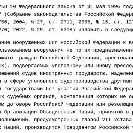
тьи 10 Федерального закона от 31 мая 1996 год
" (Собрание законодательства Российской Федер
750; 2004, № 27, ст. 2711; 2005, № 15, ст. 12
270; 2022, № 29, ст. 5318) изложить в следующ
ение Вооруженных Сил Российской Федерации к в
ользованием вооружения не по их предназначени
ащиты граждан Российской Федерации, арестован
ых), подвергаемых уголовному или иному пресле
решений судов иностранных государств, наделен
и в сфере уголовного судопроизводства другими
и государствами без участия Российской Федера
ых судебных органов, компетенция которых не о
ом договоре Российской Федерации или резолюци
и Организации Объединенных Наций, принятой в 
полномочий, предусмотренных главой VII Устава
х Наций, производится Президентом Российской 