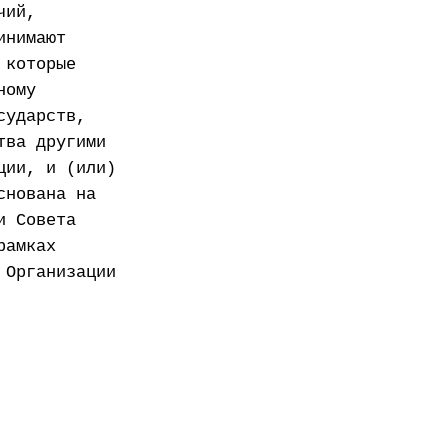
чий,
инимают
 которые
ному
сударств,
тва другими
ции, и (или)
снована на
и Совета
рамках
 Организации