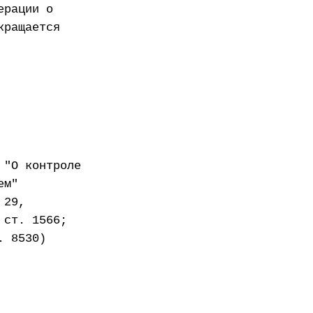
ерации о
кращается
 "О контроле
ем"
 29,
 ст. 1566;
. 8530)