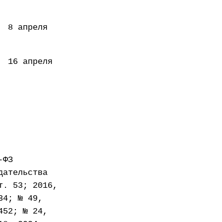
апреля
апреля
-ФЗ
дательства
т. 53; 2016,
34; № 49,
452; № 24,