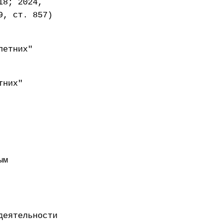
18; 2024,
9, ст. 857)
летних"
тних"
ым
деятельности