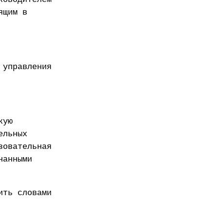
ящим в
 управления
кую
ельных
зовательная
нанными
ить словами