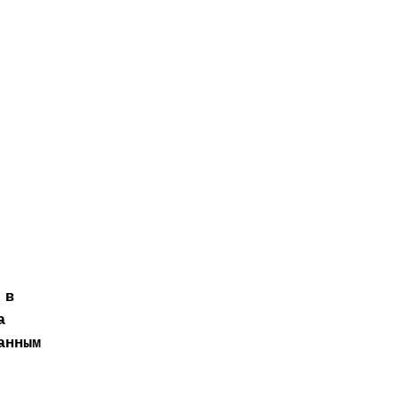
 в
а
анным