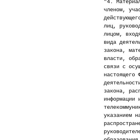
"4. Материа
членом, уча
действующег
лиц, руково
лицом, вход
вида деятел
закона, мат
власти, обр
связи с осу
настоящего 
деятельност
закона, рас
информации 
телекоммуни
указанием н
распростран
руководител
образования