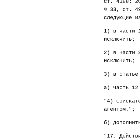
ст. 4188; 2
№ 33, ст. 4
следующие и
1) в части 
исключить;
2) в части 
исключить;
3) в статье
а) часть 12
"4) соискат
агентом.";
б) дополнит
"17. Действ