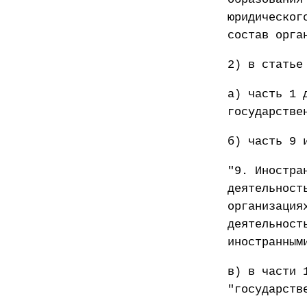
юридическог
состав орга
2) в статье
а) часть 1 
государстве
б) часть 9 
"9. Иностра
деятельност
организация
деятельност
иностранным
в) в части 
"государств