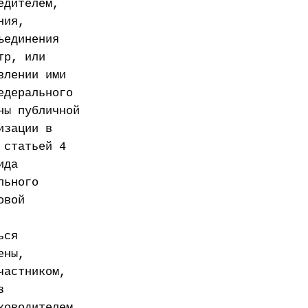
едителем,
ния,
ъединения
тр, или
влении ими
едерального
ны публичной
изации в
 статьей 4
ида
льного
овой
ься
ены,
частником,
з
ководителем