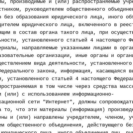
лы, производимые и (или) распространяемые учр
стником, руководителем общественного объедине
о без образования юридического лица, иного об
дителем юридического лица, включенного в реес
ящим в состав органа такого лица, при осущест
ьности, установленного статьей 4 настоящего Ф
ериалы, направляемые указанными лицами в орга
азовательные организации, иные органы и орган
ществлением вида деятельности, установленного
Федерального закона, информация, касающаяся в
и, установленного статьей 4 настоящего Федера
пространяемая в том числе через средства масс
и (или) с использованием информационно-
кационной сети "Интернет", должны сопровождат
а то, что эти материалы (информация) произвед
ены и (или) направлены учредителем, членом, у
ем общественного объединения, действующего бе
 юридического лица, иного объединения лиц, ру