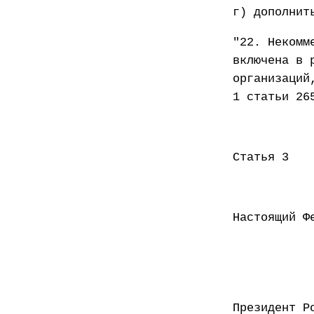
г) дополнит
"22. Некомм
включена в 
организаций
1 статьи 26
Статья 3
Настоящий Ф
Презид