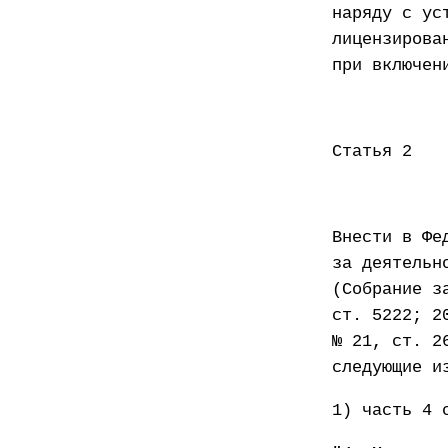
наряду с ус
лицензирова
при включен
Статья 2
Внести в Фе
за деятельн
(Собрание з
ст. 5222; 2
№ 21, ст. 2
следующие и
1) часть 4 