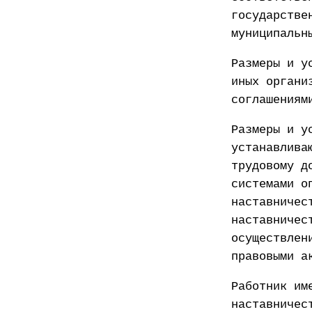
государстве
муниципальн
Размеры и у
иных органи
соглашениям
Размеры и у
устанавлива
трудовому д
системами о
наставничес
наставничес
осуществлен
правовыми а
Работник им
наставничес