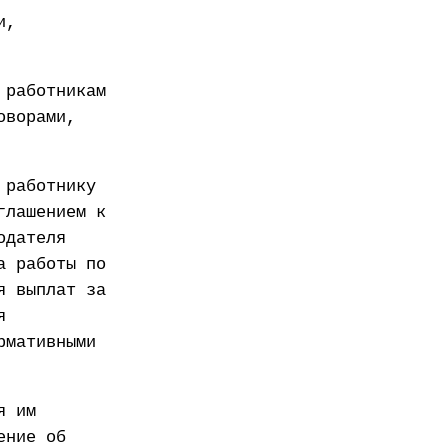
и,
 работникам
оворами,
 работнику
глашением к
одателя
а работы по
я выплат за
я
рмативными
я им
ение об