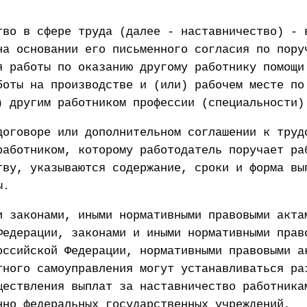
тво в сфере труда (далее - наставничество) - 
на основании его письменного согласия по пору
я работы по оказанию другому работнику помощи
боты на производстве и (или) рабочем месте по
) другим работником профессии (специальности)
договоре или дополнительном соглашении к труд
работником, которому работодатель поручает ра
тву, указываются содержание, сроки и форма вы
ы.
и законами, иными нормативными правовыми акта
Федерации, законами и иными нормативными прав
оссийской Федерации, нормативными правовыми а
тного самоуправления могут устанавливаться ра
ществления выплат за наставничество работника
нно федеральных государственных учреждений,