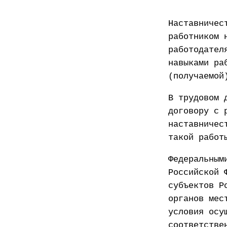
Наставничес
работником 
работодател
навыками ра
(получаемой
В трудовом 
договору с 
наставничес
такой работ
Федеральным
Российской 
субъектов Р
органов мес
условия осу
соответстве