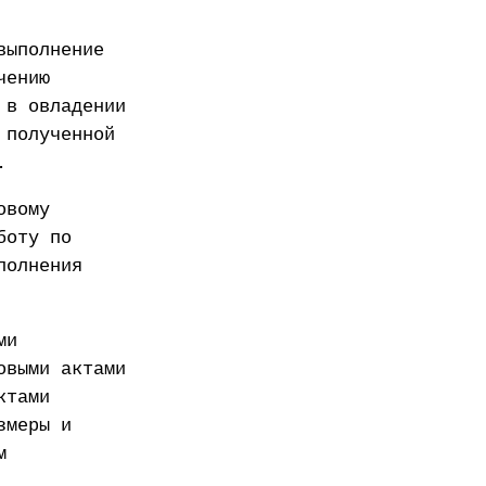
выполнение
чению
 в овладении
 полученной
.
овому
боту по
полнения
ми
овыми актами
ктами
змеры и
м