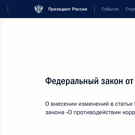
Президент России
События
Стру
Новости
Поручения Президента
Банк
Название документа или его номер
Федеральный закон от
Текст в документе
О внесении изменений в статьи
Вид документа
закона «О противодействии кор
Все
Дата вступления в силу...
или 