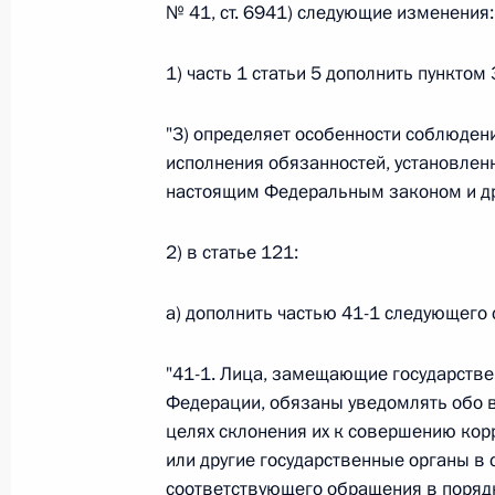
№ 41, ст. 6941) следующие изменения:
Федеральный закон от 26.07.2026
1) часть 1 статьи 5 дополнить пункто
О внесении изменений в статьи 85 и 102 
"3) определяет особенности соблюдени
кодекса Российской Федерации
исполнения обязанностей, установлен
26 июля 2026 года
настоящим Федеральным законом и д
2) в статье 121:
Федеральный закон от 26.07.2026
а) дополнить частью 41-1 следующего
О внесении изменений в Трудовой кодекс
26 июля 2026 года
"41-1. Лица, замещающие государстве
Федерации, обязаны уведомлять обо в
целях склонения их к совершению ко
Федеральный закон от 26.07.2026
или другие государственные органы в с
соответствующего обращения в поряд
О внесении изменений в Федеральный за