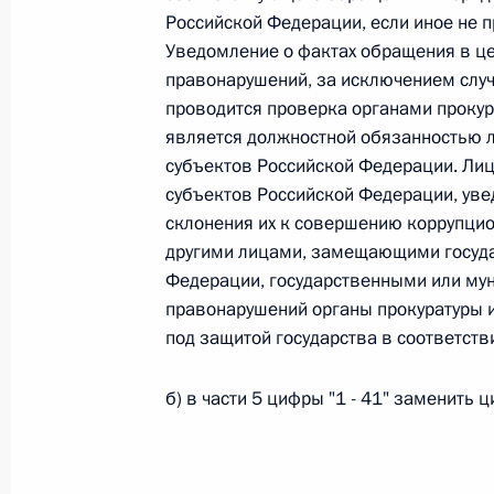
Российской Федерации, если иное не
26 июля 2026 года
Уведомление о фактах обращения в ц
правонарушений, за исключением случ
проводится проверка органами прокур
Федеральный закон от 26.07.2026
является должностной обязанностью 
субъектов Российской Федерации. Ли
О внесении изменения в статью 2 Федера
субъектов Российской Федерации, ув
и добровольчестве (волонтерстве)»
склонения их к совершению коррупци
26 июля 2026 года
другими лицами, замещающими госуда
Федерации, государственными или м
правонарушений органы прокуратуры и
Федеральный закон от 26.07.2026
под защитой государства в соответств
О внесении изменений в Уголовный кодек
процессуального кодекса Российской Фе
б) в части 5 цифры "1 - 41" заменить ц
26 июля 2026 года