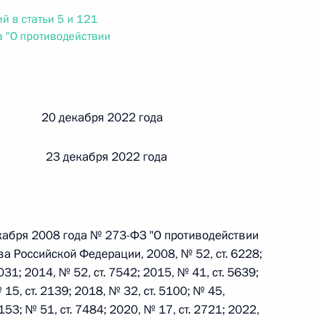
ального закона «О персональных данных» и отдельные
й в статьи 5 и 121
ации
 "О противодействии
 г. № 256-ФЗ
й 20 декабря 2022 года
кон «О присяжных заседателях федеральных судов общей
 23 декабря 2022 года
кабря 2008 года № 273-ФЗ "О противодействии
 г. № 263-ФЗ
а Российской Федерации, 2008, № 52, ст. 6228;
ального закона «О государственной регистрации
031; 2014, № 52, ст. 7542; 2015, № 41, ст. 5639;
 15, ст. 2139; 2018, № 32, ст. 5100; № 45,
4153; № 51, ст. 7484; 2020, № 17, ст. 2721; 2022,