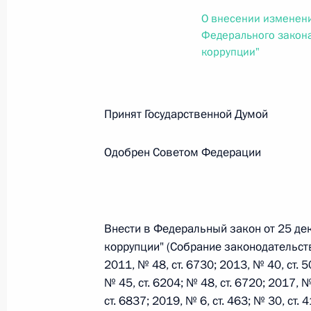
О внесении изменений в статью 12 Федер
О внесении изменени
законодательные акты Российской Федер
Федерального закона
26 июля 2026 года
коррупции"
Федеральный закон от 26.07.2026
Принят Государственной Думо
О внесении изменений в Федеральный за
юрисдикции в Российской Федерации»
Одобрен Советом Федерации
26 июля 2026 года
Внести в Федеральный закон от 25 де
Федеральный закон от 26.07.2026
коррупции" (Собрание законодательств
О внесении изменений в статью 12 Федер
2011, № 48, ст. 6730; 2013, № 40, ст. 5
недвижимости»
№ 45, ст. 6204; № 48, ст. 6720; 2017, №
26 июля 2026 года
ст. 6837; 2019, № 6, ст. 463; № 30, ст. 