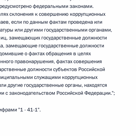
 предусмотрено федеральными законами.
елях склонения к совершению коррупционных
аев, если по данным фактам проведена или
атуры или другими государственными органами,
 г. № 267-ФЗ
лиц, замещающих государственные должности
ца, замещающие государственные должности
льного закона «О благотворительной деятельности
едомившие о фактах обращения в целях
онного правонарушения, фактах совершения
рственные должности субъектов Российской
униципальными служащими коррупционных
ли другие государственные органы, находятся
 г. № 251-ФЗ
ии с законодательством Российской Федерации.";
с Российской Федерации и статьи 31 и 151 Уголовно-
дерации
ифрами "1 - 41-1".