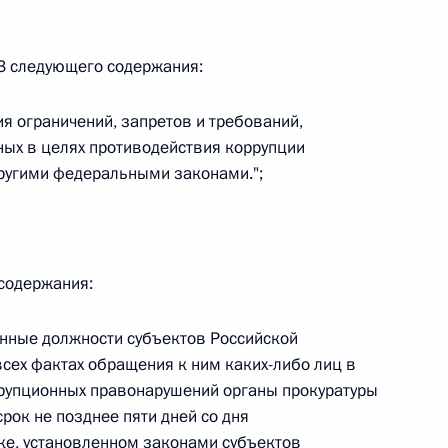
 г. № 242-ФЗ
м 3 следующего содержания:
части первой и статью 227–1 части второй Налогового
я ограничений, запретов и требований,
ных в целях противодействия коррупции
ругими федеральными законами.";
 г. № 246-ФЗ
 содержания:
 Российской Федерации
нные должности субъектов Российской
сех фактах обращения к ним каких-либо лиц в
ррупционных правонарушений органы прокуратуры
 г. № 268-ФЗ
рок не позднее пяти дней со дня
ке, установленном законами субъектов
кон «О пробации в Российской Федерации»