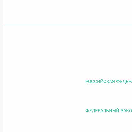
Официальный портал правовой информации
prav
26 июля 2026 года
Федеральный закон от 26.07.2026
О внесении изменений в статью 11 Федера
РОССИЙСКАЯ ФЕДЕР
Федерального закона «Об образовании в
26 июля 2026 года
ФЕДЕРАЛЬНЫЙ ЗАК
Федеральный закон от 26.07.2026