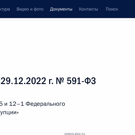
ктура
Видео и фото
Документы
Контакты
Поиск
 документов
Справка
Конституция России
 29.12.2022 г. № 591-ФЗ
 5 и 12–1 Федерального
рупции»
дата принятия
pravo.gov.ru