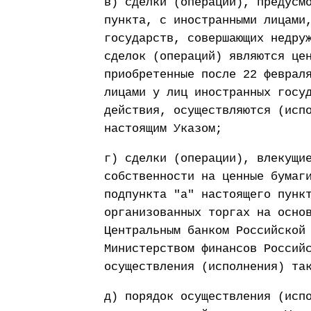
в) сделки (операции), предусм
пункта, с иностранными лицами
государств, совершающих недру
сделок (операций) являются це
приобретенные после 22 феврал
лицами у лиц иностранных госу
действия, осуществляются (исп
настоящим Указом;
г) сделки (операции), влекущи
собственности на ценные бумаг
подпункта "а" настоящего пунк
организованных торгах на осно
Центральным банком Российской
Министерством финансов Россий
осуществления (исполнения) та
д) порядок осуществления (исп