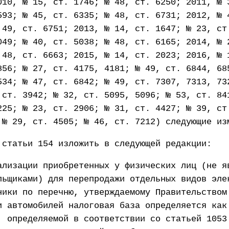
010, № 15, ст. 1746; № 48, ст. 6250; 2011, № 
593; № 45, ст. 6335; № 48, ст. 6731; 2012, № 
 49, ст. 6751; 2013, № 14, ст. 1647; № 23, ст
049; № 40, ст. 5038; № 48, ст. 6165; 2014, № 
 48, ст. 6663; 2015, № 14, ст. 2023; 2016, № 
856; № 27, ст. 4175, 4181; № 49, ст. 6844, 68
534; № 47, ст. 6842; № 49, ст. 7307, 7313, 73
 ст. 3942; № 32, ст. 5095, 5096; № 53, ст. 84
225; № 23, ст. 2906; № 31, ст. 4427; № 39, ст
 № 29, ст. 4505; № 46, ст. 7212) следующие из
 статьи 154 изложить в следующей редакции:
ализации приобретенных у физических лиц (не я
льщиками) для перепродажи отдельных видов эле
ники по перечню, утверждаемому Правительством
и автомобилей налоговая база определяется как
, определяемой в соответствии со статьей 1053