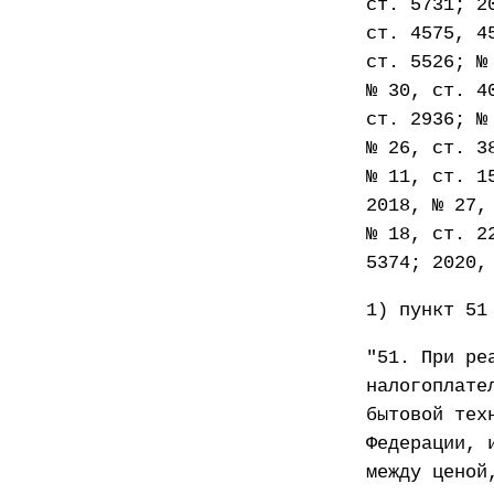
ст. 5731; 2
ст. 4575, 4
ст. 5526; №
№ 30, ст. 4
ст. 2936; №
№ 26, ст. 3
№ 11, ст. 1
2018, № 27,
№ 18, ст. 2
5374; 2020,
1) пункт 51
"51. При ре
налогоплате
бытовой тех
Федерации, 
между ценой