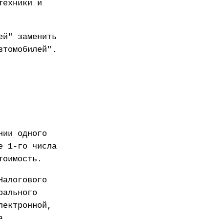
техники и
ей" заменить
втомобилей".
нии одного
е 1-го числа
тоимость.
Налогового
рального
лектронной,
а.