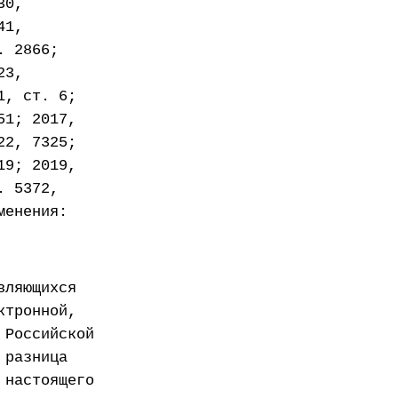
30,
41,
. 2866;
23,
1, ст. 6;
51; 2017,
22, 7325;
19; 2019,
. 5372,
менения:
вляющихся
ктронной,
 Российской
 разница
 настоящего