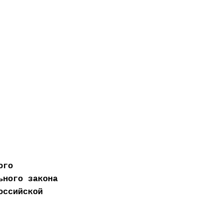
ового
ьного закона
оссийской