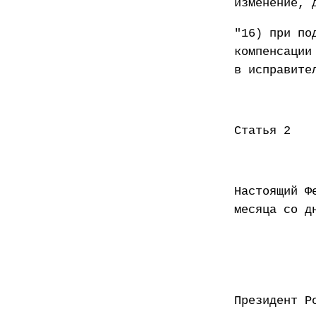
изменение, 
"16) при по
компенсации
в исправите
Статья 2
Настоящий Ф
месяца со д
Презид