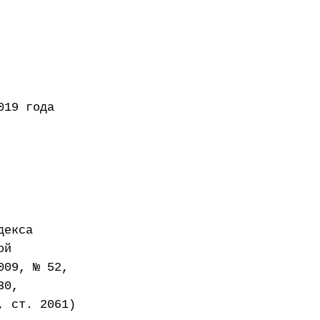
года
декса
ой
009, № 52,
30,
, ст. 2061)