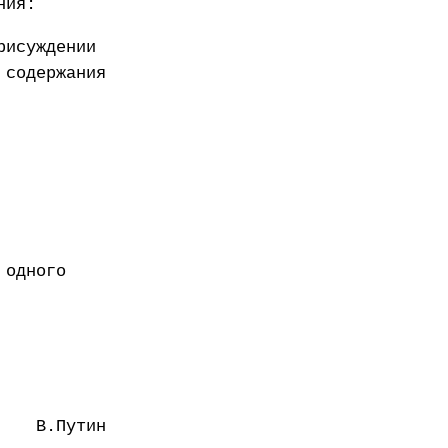
ния:
рисуждении
 содержания
 одного
В.Путин