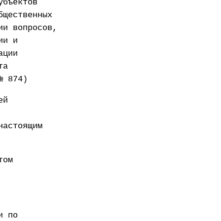
убъектов
бщественных
ии вопросов,
ии и
ации
та
№ 874)
ей
настоящим
том
и по