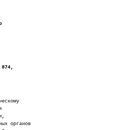
о
 874,
ческому
я
и,
ных органов