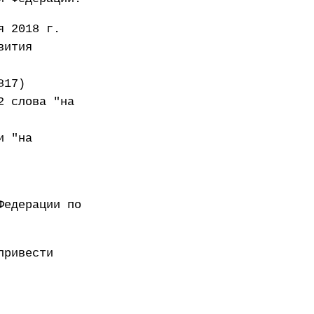
я 2018 г.
вития
817)
2 слова "на
и "на
Федерации по
привести