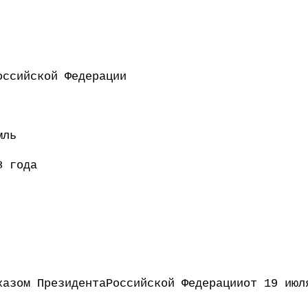
ент Российской Федерации 
мль
8 года
казом ПрезидентаРоссийской Федерацииот 19 июл