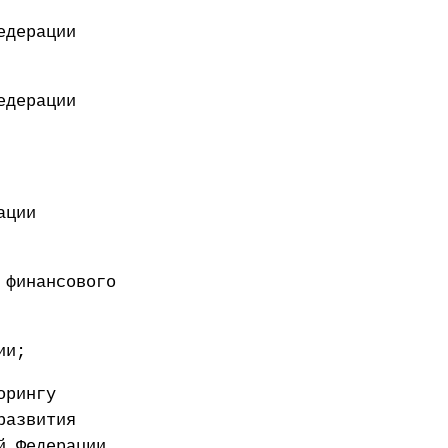
едерации
едерации
ации
 финансового
ии;
орингу
развития
й Федерации.