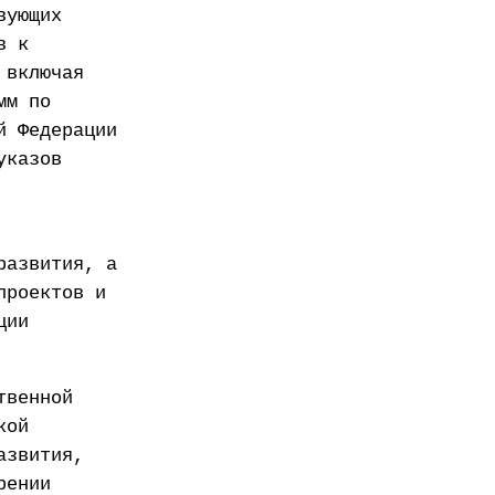
вующих
в к
 включая
мм по
й Федерации
указов
развития, а
проектов и
ции
твенной
кой
азвития,
рении