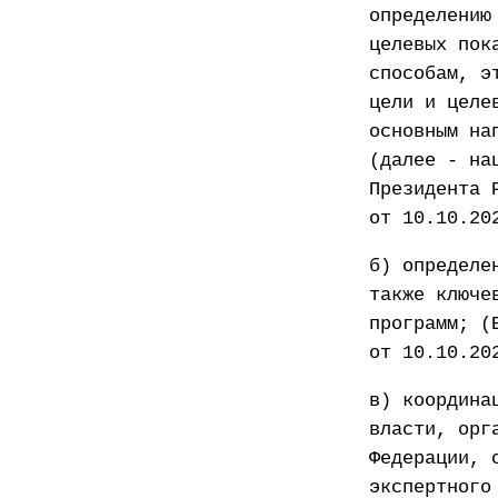
определению
целевых пок
способам, э
цели и целе
основным на
(далее - на
Президента 
от 10.10.20
б) определе
также ключе
программ; (
от 10.10.20
в) координа
власти, орг
Федерации, 
экспертного