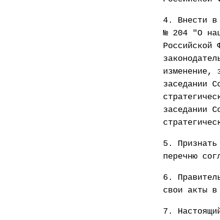
4. Внести в
№ 204 "О на
Российской 
законодател
изменение, 
заседании С
стратегичес
заседании С
стратегичес
5. Признать
перечню сог
6. Правител
свои акты в
7. Настоящи