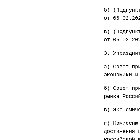
б) (Подпунк
от 06.02.20
в) (Подпунк
от 06.02.20
3. Упраздни
а) Совет пр
экономики и
б) Совет пр
рынка Росси
в) Экономич
г) Комиссию
достижения 
Российской 