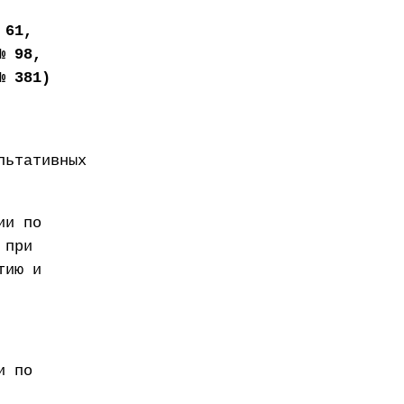
 61,
№ 98,
№ 381)
льтативных
ии по
 при
тию и
и по