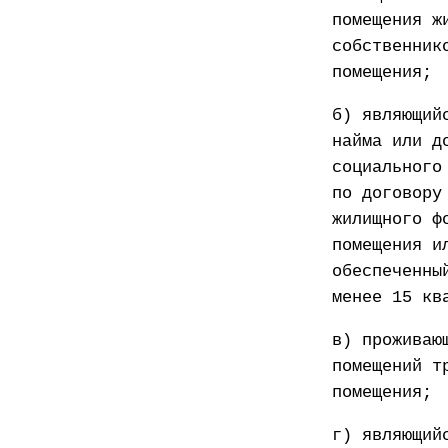
помещения ж
собственник
помещения;
б) являющий
найма или д
социального
по договору
жилищного ф
помещения и
обеспеченны
менее 15 кв
в) проживаю
помещений т
помещения;
г) являющий