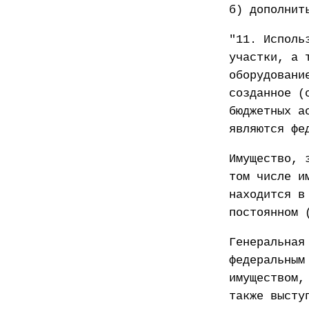
б) дополнит
"11. Исполь
участки, а 
оборудовани
созданное (
бюджетных а
являются фе
Имущество, 
том числе и
находится в
постоянном 
Генеральная
федеральным
имуществом,
также высту