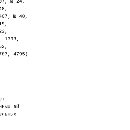
07, № 24,
48,
407; № 48,
19,
23,
. 1393;
52,
787, 4795)
ет
нных ей
ельных