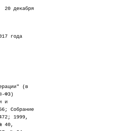
декабря
года
ерации" (в
8-ФЗ)
и и
66; Собрание
472; 1999,
№ 40,