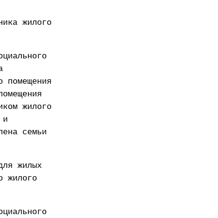
ника жилого
оциального
а
о помещения
помещения
иком жилого
 и
лена семьи
для жилых
о жилого
оциального