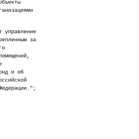
объекты
ганизациями
т управление
репленным за
го
помещений,
е
онд и об
оссийской
Федерации.";