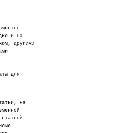
вместно
дке и на
ном, другими
ами
аты для
татьи, на
еменной
 статьей
илые