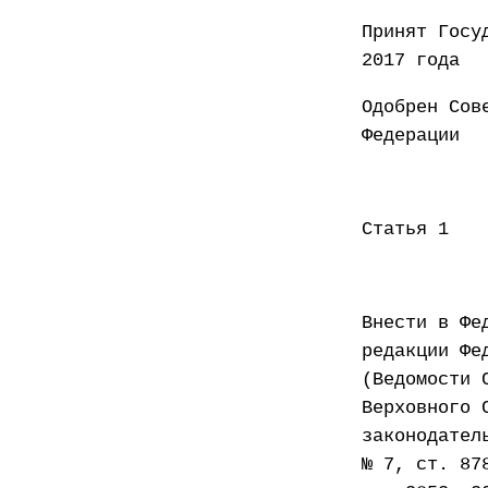
Принят
2017 года
Одобрен Сов
Федер
Статья 1
Внести в Фе
редакции Фе
(Ведомости 
Верховного 
законодател
№ 7, ст. 87