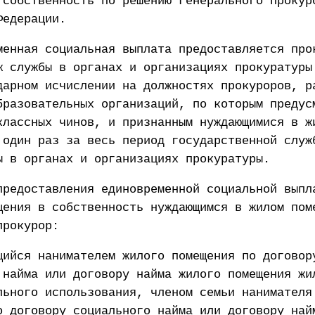
 собственность по решению Генерального прокур
Федерации.
менная социальная выплата предоставляется про
ж службы в органах и организациях прокуратуры
дарном исчислении на должностях прокуроров, р
бразовательных организаций, по которым предус
классных чинов, и признанным нуждающимися в ж
 один раз за весь период государственной служ
ы в органах и организациях прокуратуры.
предоставления единовременной социальной выпл
щения в собственность нуждающимся в жилом пом
прокурор:
щийся нанимателем жилого помещения по договор
 найма или договору найма жилого помещения жи
льного использования, членом семьи нанимателя
о договору социального найма или договору най