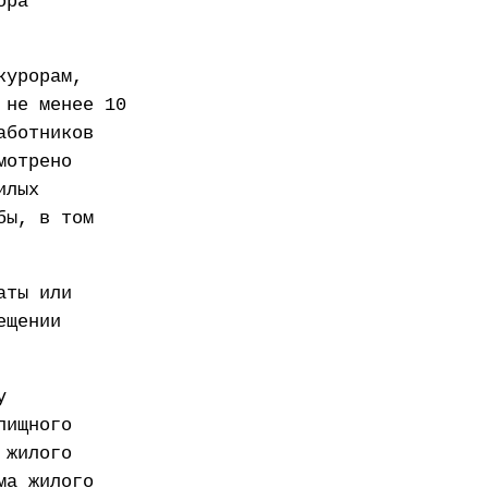
ора
курорам,
 не менее 10
аботников
мотрено
илых
бы, в том
аты или
ещении
у
лищного
 жилого
ма жилого