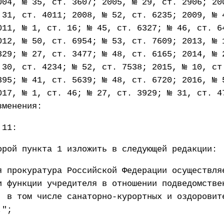
004, № 35, ст. 3607; 2005, № 29, ст. 2906; 20
 31, ст. 4011; 2008, № 52, ст. 6235; 2009, № 
011, № 1, ст. 16; № 45, ст. 6327; № 46, ст. 6
012, № 50, ст. 6954; № 53, ст. 7609; 2013, № 
329; № 27, ст. 3477; № 48, ст. 6165; 2014, № 
 30, ст. 4234; № 52, ст. 7538; 2015, № 10, ст
395; № 41, ст. 5639; № 48, ст. 6720; 2016, № 
017, № 1, ст. 46; № 27, ст. 3929; № 31, ст. 4
зменения:
 11:
орой пункта 1 изложить в следующей редакции:
я прокуратура Российской Федерации осуществля
и функции учредителя в отношении подведомстве
, в том числе санаторно-курортных и оздоровит
.";