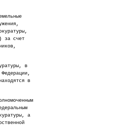
емельные
ужения,
окуратуры,
) за счет
ников,
уратуры, в
 Федерации,
находятся в
олномоченным
едеральным
куратуры, а
рственной