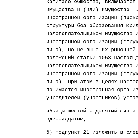
капитале общества, включается
имущества и (или) имущественн
иностранной организации (прек
структуры без образования юри
налогоплательщиком имущества 
иностранной организации (стру
лица), но не выше их рыночной
положений статьи 1053 настоящ
налогоплательщиком имущества 
иностранной организации (стру
лица). При этом в целях насто
понимается иностранная органи
учредителей (участников) уста
абзацы шестой - десятый счита
одиннадцатым;
б) подпункт 21 изложить в сле