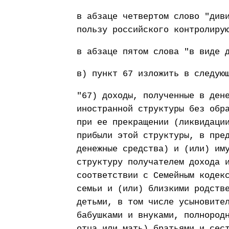
в абзаце четвертом слово "див
пользу российского контролиру
в абзаце пятом слова "в виде 
в) пункт 67 изложить в следую
"67) доходы, полученные в ден
иностранной структуры без обр
при ее прекращении (ликвидаци
прибыли этой структуры, в пре
денежные средства) и (или) им
структуру получателем дохода 
соответствии с Семейным кодек
семьи и (или) близкими родств
детьми, в том числе усыновите
бабушками и внуками, полнород
отца или мать) братьями и сес