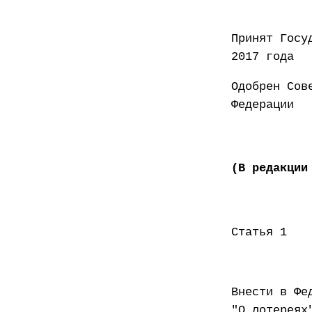
Принят
2017 года
Одобрен Сов
Федер
(В редакции
Статья 1
Внести в Фе
"О лотереях