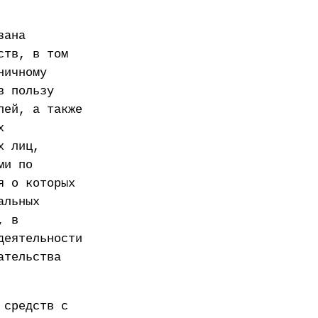
зана
ств, в том
ничному
в пользу
лей, а также
х
х лиц,
ми по
я о которых
альных
, в
деятельности
ательства
 средств с