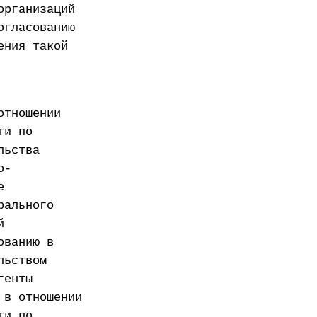
организаций
огласованию
ения такой
отношении
ти по
льства
о-
е
рального
й
ованию в
льством
генты
 в отношении
ти по