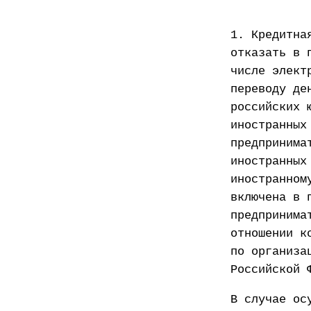
1. Кредитна
отказать в 
числе элект
переводу де
российских 
иностранных
предпринима
иностранных
иностранном
включена в 
предпринима
отношении к
по организа
Российской 
В случае ос