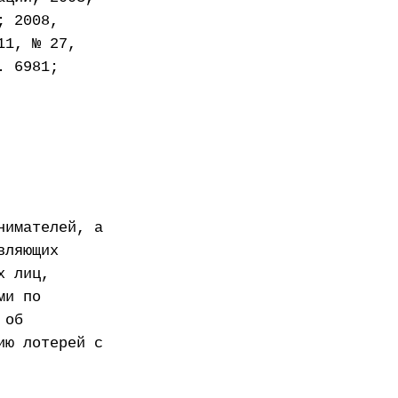
; 2008,
11, № 27,
. 6981;
нимателей, а
вляющих
х лиц,
ми по
 об
ию лотерей с