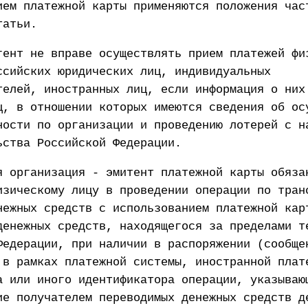
ием платежной карты применяются положения час
татьи.
гент не вправе осуществлять прием платежей фи
ссийских юридических лиц, индивидуальных
телей, иностранных лиц, если информация о них
ц, в отношении которых имеются сведения об ос
ности по организации и проведению лотерей с н
ьства Российской Федерации.
я организация - эмитент платежной карты обяза
изическому лицу в проведении операции по тран
нежных средств с использованием платежной кар
денежных средств, находящегося за пределами т
Федерации, при наличии в распоряжении (сообще
 в рамках платежной системы, иностранной плат
а или иного идентификатора операции, указываю
ие получателем переводимых денежных средств д