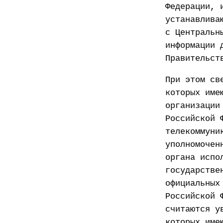
Федерации, 
устанавлива
с Центральн
информации 
Правительст
При этом св
которых име
организации
Российской 
телекоммуни
уполномочен
органа испо
государстве
официальных
Российской 
считаются у
которых име