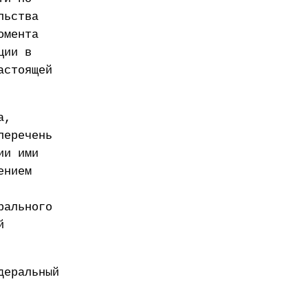
льства
омента
ции в
астоящей
а,
перечень
ии ими
ением
рального
й
деральный