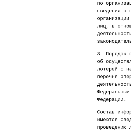
по организа
сведения о 
организации
лиц, в отно
деятельност
законодател
3. Порядок 
об осуществ
лотерей с н
перечня опе
деятельност
Федеральным
Федерации.
Состав инфо
имеются све
проведению 