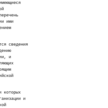
имеющиеся
ой
перечень
ии ими
ением
тся сведения
дению
ии, и
ляющих
оящим
ийской
и которых
ганизации и
кой