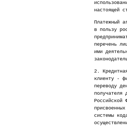
использован
настоящей с
Платежный а
в пользу ро
предпринима
перечень ли
ими деятель
законодател
2. Кредитна
клиенту - ф
переводу де
получателя 
Российской 
присвоенных
системы код
осуществлен