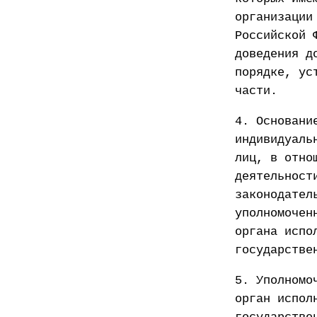
организации
Российской 
доведения д
порядке, ус
части.
4. Основани
индивидуаль
лиц, в отно
деятельност
законодател
уполномочен
органа испо
государстве
5. Уполномо
орган испол