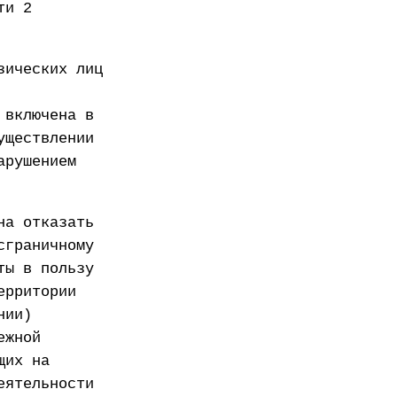
ти 2
зических лиц
 включена в
уществлении
арушением
на отказать
сграничному
ты в пользу
ерритории
нии)
ежной
щих на
еятельности