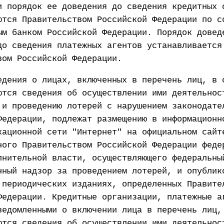
и порядок ее доведения до сведения кредитных 
ются Правительством Российской Федерации по с
ым банком Российской Федерации. Порядок довед
до сведения платежных агентов устанавливается
вом Российской Федерации.
едения о лицах, включенных в перечень лиц, в 
ются сведения об осуществлении ими деятельнос
 и проведению лотерей с нарушением законодате
Федерации, подлежат размещению в информационн
кационной сети "Интернет" на официальном сайт
ного Правительством Российской Федерации феде
лнительной власти, осуществляющего федеральны
нный надзор за проведением лотерей, и опублик
 периодических изданиях, определенных Правите
Федерации. Кредитные организации, платежные а
ведомленными о включении лица в перечень лиц,
ются сведения об осуществлении ими деятельнос