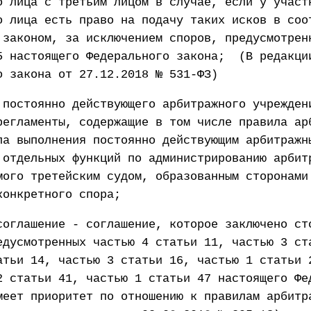
о лица с третьим лицом в случае, если у участ
о лица есть право на подачу таких исков в соо
 законом, за исключением споров, предусмотрен
5 настоящего Федерального закона; (В редакци
о закона от 27.12.2018 № 531-ФЗ)
 постоянно действующего арбитражного учрежден
регламенты, содержащие в том числе правила ар
ла выполнения постоянно действующим арбитражн
 отдельных функций по администрированию арбит
мого третейским судом, образованным сторонами
конкретного спора;
соглашение - соглашение, которое заключено ст
едусмотренных частью 4 статьи 11, частью 3 ст
атьи 14, частью 3 статьи 16, частью 1 статьи 
2 статьи 41, частью 1 статьи 47 настоящего Фе
меет приоритет по отношению к правилам арбитр