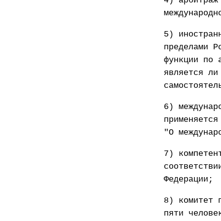
4) арбитраж
международн
5) иностран
пределами Р
функции по 
является ли
самостоятел
6) междунар
применяется
"О междунар
7) компетен
соответстви
Федерации;
8) комитет 
пяти челове