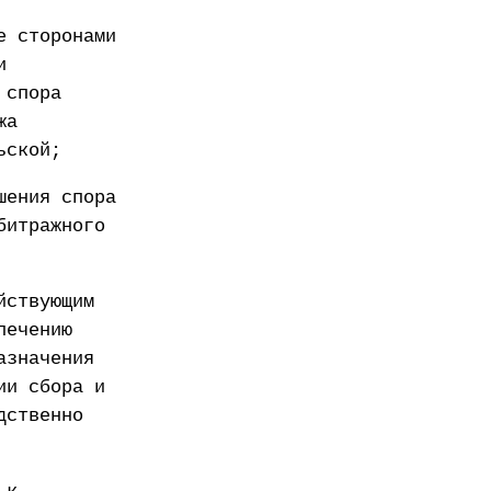
е сторонами
и
 спора
жа
ьской;
шения спора
битражного
йствующим
печению
азначения
ии сбора и
дственно