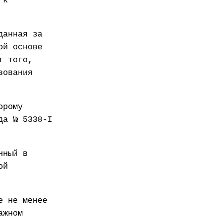
 к
данная за
ой основе
т того,
зования
орому
да № 5338-I
нный в
ой
е не менее
ажном