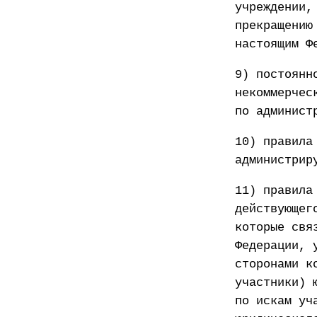
учреждении,
прекращению
настоящим Ф
9) постоянн
некоммерчес
по админист
10) правила
администрир
11) правила
действующег
которые свя
Федерации, 
сторонами к
участники) 
по искам уч