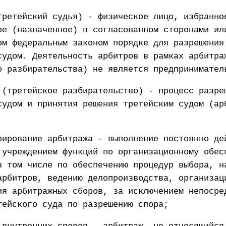
третейский судья) - физическое лицо, избранно
ое (назначенное) в согласованном сторонами ил
ом федеральным законом порядке для разрешения
судом. Деятельность арбитров в рамках арбитра
о разбирательства) не является предпринимател
 (третейское разбирательство) - процесс разре
судом и принятия решения третейским судом (ар
рирование арбитража - выполнение постоянно де
 учреждением функций по организационному обес
в том числе по обеспечению процедур выбора, н
арбитров, ведению делопроизводства, организац
ия арбитражных сборов, за исключением непосре
тейского суда по разрешению спора;