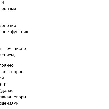
 и
тренные
деление
нове функции
в том числе
дением;
тоянно
раж споров,
ой
е и
(далее -
лючая споры
ошениями