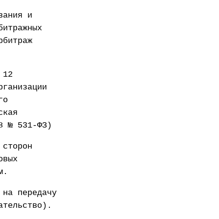
вания и
битражных
рбитраж
 12
рганизации
го
ская
8 № 531-ФЗ)
 сторон
овых
м.
 на передачу
ательство).