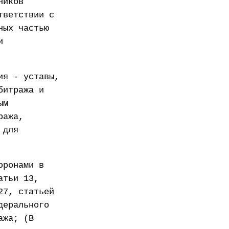
ников
тветствии с
ных частью
и
ия - уставы,
битража и
ым
ража,
 для
оронами в
атьи 13,
27, статьей
дерального
ажа; (В