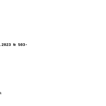
ии
.2023 № 503-
а