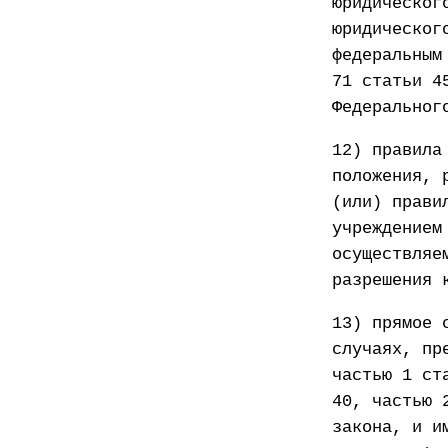
юридическог
юридическог
федеральным
71 статьи 4
Федеральног
12) правила
положения, 
(или) прави
учреждением
осуществляе
разрешения 
13) прямое 
случаях, пр
частью 1 ст
40, частью 
закона, и и