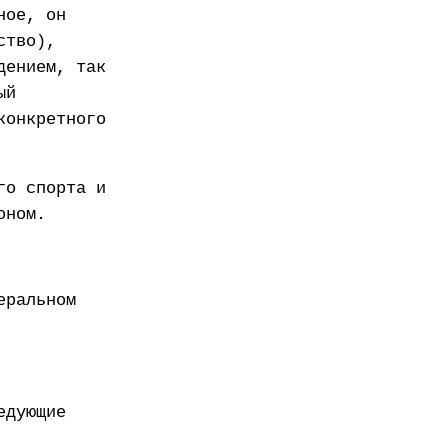
ное, он
ство),
дением, так
ый
конкретного
го спорта и
оном.
еральном
едующие