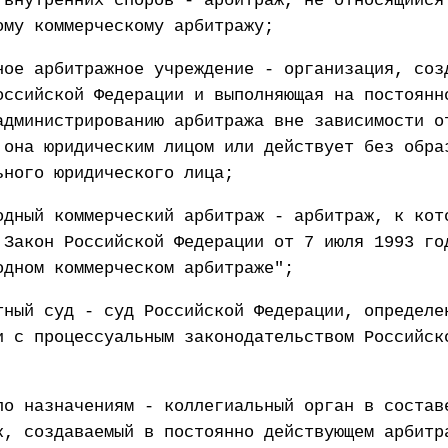
 внутренних споров - арбитраж, не относящийся
ому коммерческому арбитражу;
ное арбитражное учреждение - организация, соз
оссийской Федерации и выполняющая на постоянн
администрированию арбитража вне зависимости о
 она юридическим лицом или действует без обра
ьного юридического лица;
одный коммерческий арбитраж - арбитраж, к кот
 Закон Российской Федерации от 7 июля 1993 го
одном коммерческом арбитраже";
тный суд - суд Российской Федерации, определе
и с процессуальным законодательством Российск
по назначениям - коллегиальный орган в состав
к, создаваемый в постоянно действующем арбитр