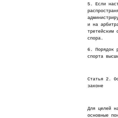
5. Если нас
распростран
администрир
и на арбитр
третейским 
спора.
6. Порядок 
спорта высш
Статья 2. О
законе
Для целей н
основные по