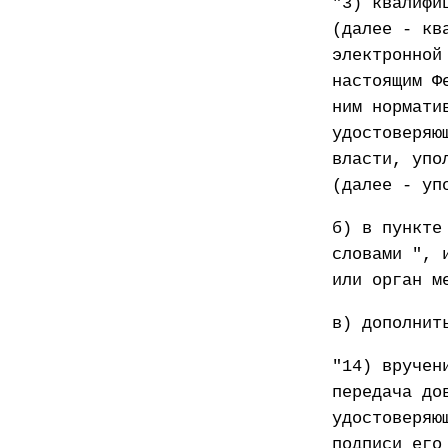
"3) квалифи
(далее - кв
электронной
настоящим Ф
ним нормати
удостоверяю
власти, упо
(далее - уп
б) в пункте
словами ", 
или орган м
в) дополнит
"14) вручен
передача до
удостоверяю
подписи его