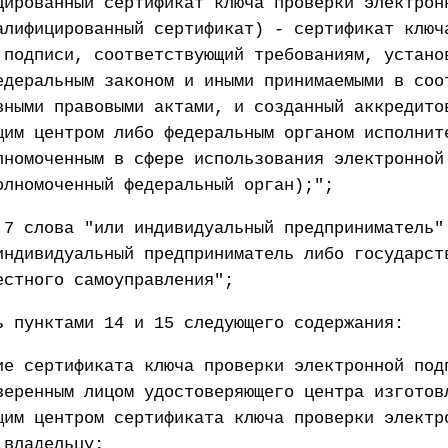
цированный сертификат ключа проверки электрон
алифицированный сертификат) - сертификат ключ
 подписи, соответствующий требованиям, устано
едеральным законом и иными принимаемыми в соо
вными правовыми актами, и созданный аккредито
щим центром либо федеральным органом исполнит
лномоченным в сфере использования электронной
олномоченный федеральный орган);";
 7 слова "или индивидуальный предприниматель"
индивидуальный предприниматель либо государст
естного самоуправления";
ь пунктами 14 и 15 следующего содержания:
ие сертификата ключа проверки электронной под
веренным лицом удостоверяющего центра изготов
щим центром сертификата ключа проверки электр
 владельцу;