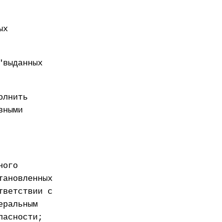
ых
"выданных
олнить
вными
ного
тановленных
тветствии с
еральным
пасности;