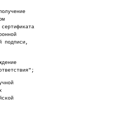
получение
ом
 сертификата
ронной
й подписи,
ждение
ответствия";
учной
х
йской