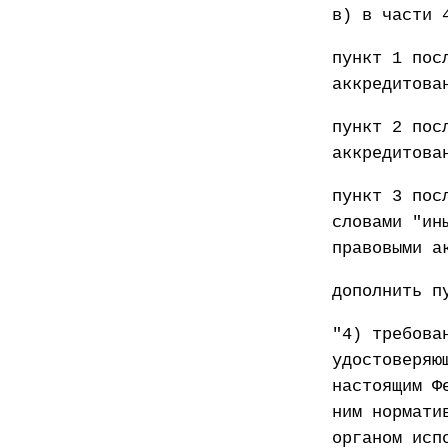
в) в части 
пункт 1 пос
аккредитова
пункт 2 пос
аккредитова
пункт 3 пос
словами "ин
правовыми а
дополнить п
"4) требова
удостоверяю
настоящим Ф
ним нормати
органом исп