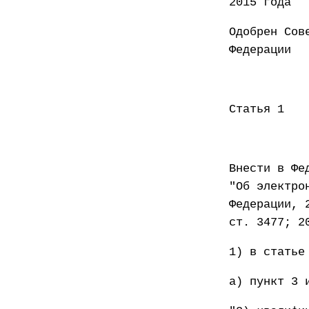
2015 года
Одобрен Сов
Федер
Статья 1
Внести в Фе
"Об электро
Федерации, 
ст. 3477; 2
1) в статье
а) пункт 3 