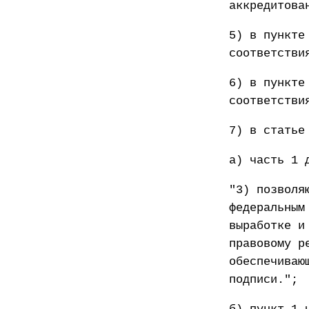
аккредитова
5) в пункте
соответстви
6) в пункте
соответстви
7) в статье
а) часть 1 
"3) позволя
федеральным
выработке и
правовому р
обеспечиваю
подписи.";