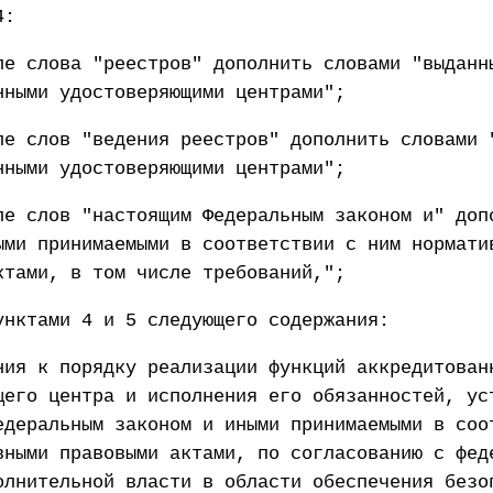
4:
ле слова "реестров" дополнить словами "выданн
нными удостоверяющими центрами";
ле слов "ведения реестров" дополнить словами 
нными удостоверяющими центрами";
ле слов "настоящим Федеральным законом и" доп
ыми принимаемыми в соответствии с ним нормати
ктами, в том числе требований,";
унктами 4 и 5 следующего содержания:
ния к порядку реализации функций аккредитован
щего центра и исполнения его обязанностей, ус
едеральным законом и иными принимаемыми в соо
вными правовыми актами, по согласованию с фед
олнительной власти в области обеспечения безо