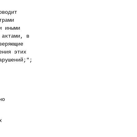
оводит
трами
и иными
 актами, в
веряющие
ения этих
арушений;";
но
х