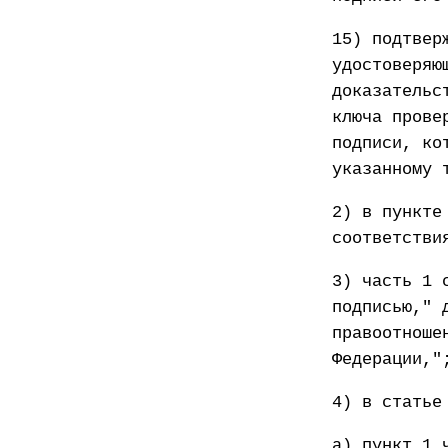
15) подтвер
удостоверяю
доказательс
ключа прове
подписи, ко
указанному 
2) в пункте
соответстви
3) часть 1 
подписью," 
правоотноше
Федерации,"
4) в статье
а) пункт 1 