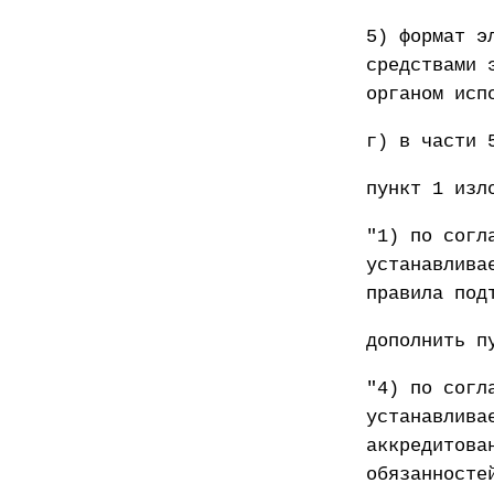
5) формат э
средствами 
органом исп
г) в части 
пункт 1 изл
"1) по согл
устанавлива
правила под
дополнить п
"4) по согл
устанавлива
аккредитова
обязанносте