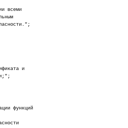
ии всеми
льным
пасности.";
ификата и
и;";
ации функций
асности