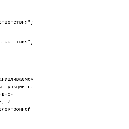
ответствия";
ответствия";
анавливаемом
м функции по
ивно-
й, и
электронной