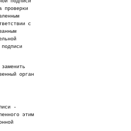
ной подписи
а проверки
вленным
тветствии с
ванным
ельной
 подписи
 заменить
венный орган
писи -
ленного этим
онной