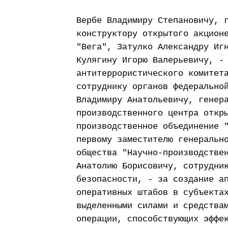
Вербе Владимиру Степановичу, 
конструктору открытого акцион
"Вега", Затулко Александру Иг
Кулягину Игорю Валерьевичу, -
антитеррористического комитет
сотруднику органов федерально
Владимиру Анатольевичу, генер
производственного центра откр
производственное объединение 
первому заместителю генеральн
общества "Научно-производстве
Анатолию Борисовичу, сотрудни
безопасности, - за создание а
оперативных штабов в субъекта
выделенными силами и средства
операции, способствующих эффе