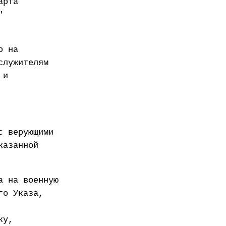
арта
"
о на
служителям
 и
с верующими
казанной
а на военную
го Указа,
ку,