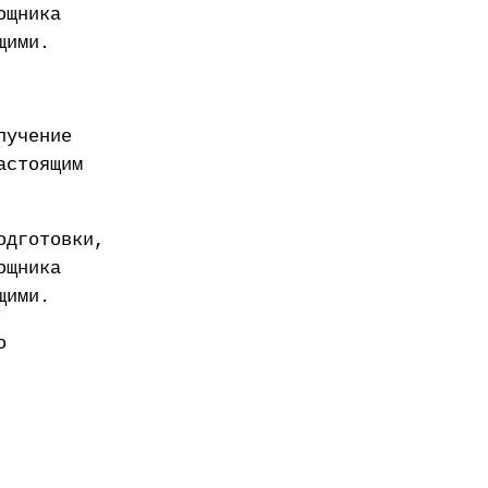
ощника
щими.
лучение
астоящим
одготовки,
ощника
щими.
о