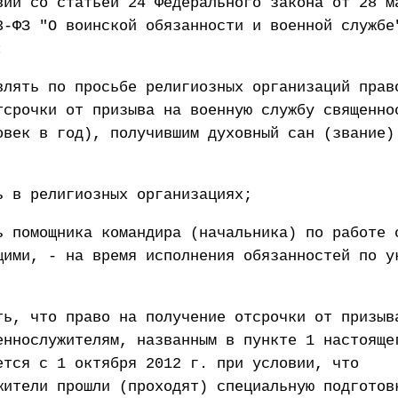
вии со статьей 24 Федерального закона от 28 м
3-ФЗ "О воинской обязанности и военной службе
:
влять по просьбе религиозных организаций прав
тсрочки от призыва на военную службу священно
овек в год), получившим духовный сан (звание)
ь в религиозных организациях;
ь помощника командира (начальника) по работе 
щими, - на время исполнения обязанностей по у
ть, что право на получение отсрочки от призыв
еннослужителям, названным в пункте 1 настояще
ется с 1 октября 2012 г. при условии, что
жители прошли (проходят) специальную подготов