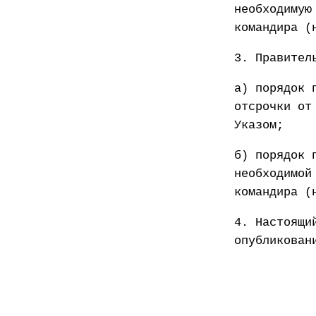
необходимую
командира (
3. Правител
а) порядок 
отсрочки от
Указом;
б) порядок 
необходимой
командира (
4. Настоящи
опубликован