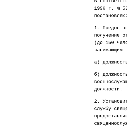
В соответст
1998 г. № 5
постановляю
1. Предоста
получение о
(до 150 чел
занимающим:
а) должност
б) должност
военнослужа
должности.
2. Установи
службу свящ
предоставля
священнослу