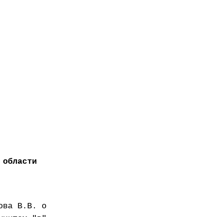
 области
ова В.В. о