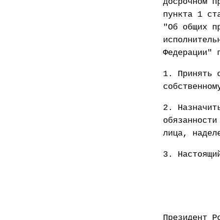
досрочном п
пункта 1 ст
"Об общих п
исполнитель
Федерации" 
1. Принять 
собственном
2. Назначит
обязанности
лица, надел
3. Настоящи
Презид