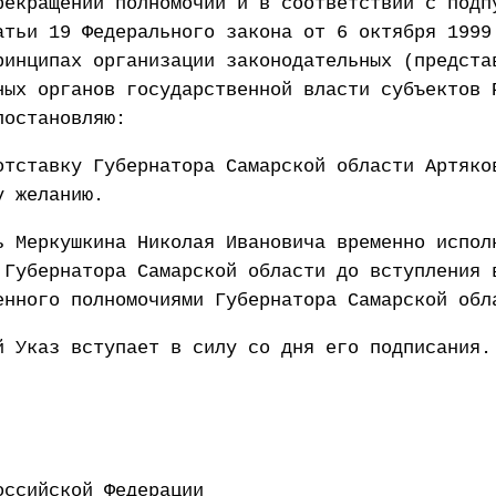
рекращении полномочий и в соответствии с подп
атьи 19 Федерального закона от 6 октября 1999
ринципах организации законодательных (предста
ных органов государственной власти субъектов 
постановляю:
отставку Губернатора Самарской области Артяко
у желанию.
ь Меркушкина Николая Ивановича временно испол
 Губернатора Самарской области до вступления 
енного полномочиями Губернатора Самарской обл
й Указ вступает в силу со дня его подписания.
ент Российской Федерации 