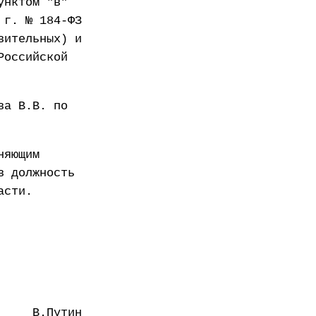
унктом "в"
 г. № 184-ФЗ
вительных) и
Российской
ва В.В. по
няющим
в должность
асти.
В.Путин