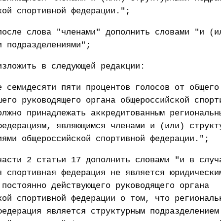
кой спортивной федерации.";
после слова "членами" дополнить словами "и (и
и подразделениями";
изложить в следующей редакции:
е семидесяти пяти процентов голосов от общего
шего руководящего органа общероссийской спорт
олжно принадлежать аккредитованным региональн
федерациям, являющимся членами и (или) структ
иями общероссийской спортивной федерации.";
части 2 статьи 17 дополнить словами "и в случ
я спортивная федерация не является юридически
 постоянно действующего руководящего органа
кой спортивной федерации о том, что региональ
федерация является структурным подразделением