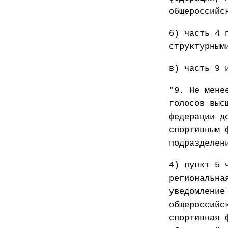
общероссийс
б) часть 4 
структурным
в) часть 9 
"9. Не мене
голосов выс
федерации д
спортивным 
подразделен
4) пункт 5 
региональна
уведомление
общероссийс
спортивная 