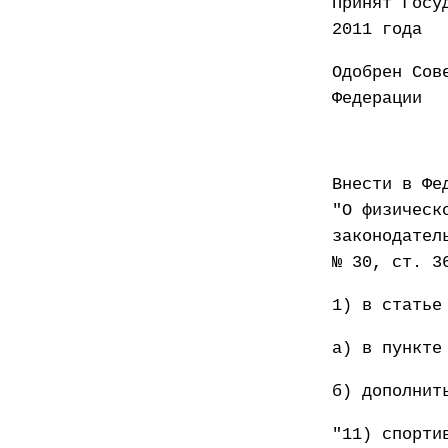
Принят
2011 года
Одобрен Сов
Федер
Внести в Фе
"О физическ
законодател
№ 30, ст. 3
1) в статье
а) в пункте
б) дополнит
"11) спорти