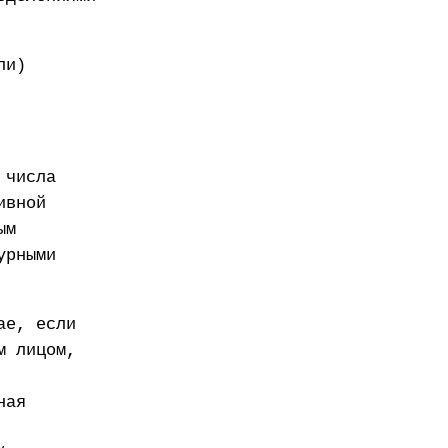
ли)
 числа
ивной
ым
урными
ае, если
м лицом,
ная