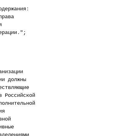
одержания:
права
я
ерации.";
анизации
ии должны
ествляющие
в Российской
полнительной
ия
вной
ивные
зделениями