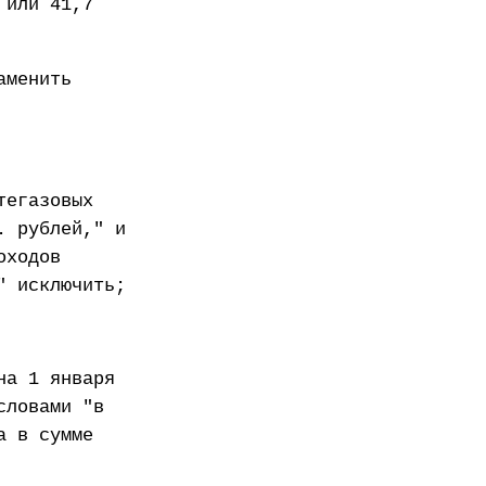
 или 41,7
аменить
тегазовых
. рублей," и
оходов
" исключить;
на 1 января
словами "в
а в сумме