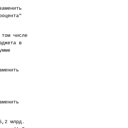
заменить
роцента"
 том числе
юджета в
умме
аменить
аменить
5,2 млрд.