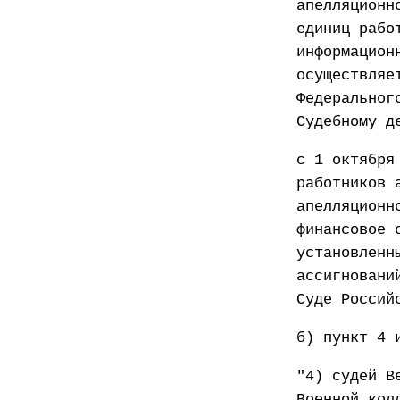
апелляционн
единиц рабо
информацион
осуществляе
Федеральног
Судебному д
с 1 октября
работников 
апелляционн
финансовое 
установленн
ассигновани
Суде Россий
б) пункт 4 
"4) судей В
Военной кол