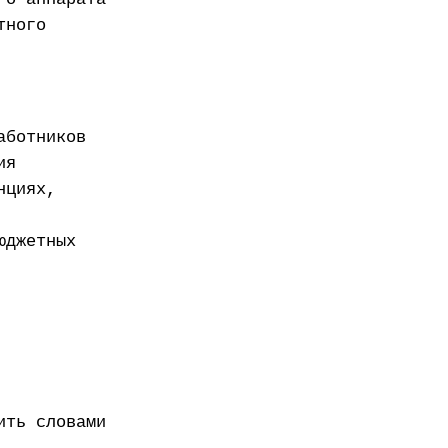
тного
аботников
ия
нциях,
юджетных
ить словами