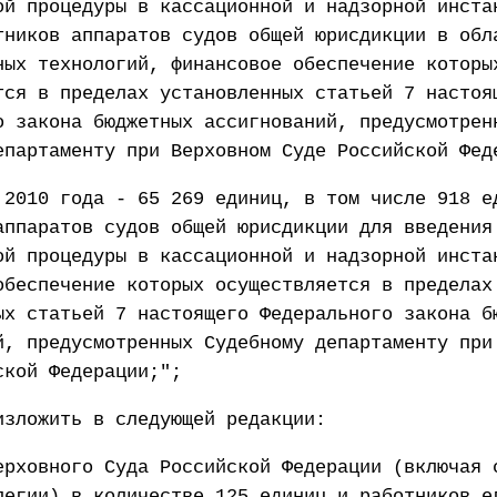
ой процедуры в кассационной и надзорной инста
тников аппаратов судов общей юрисдикции в обл
ных технологий, финансовое обеспечение которы
тся в пределах установленных статьей 7 настоя
о закона бюджетных ассигнований, предусмотрен
епартаменту при Верховном Суде Российской Фед
 2010 года - 65 269 единиц, в том числе 918 е
аппаратов судов общей юрисдикции для введения
ой процедуры в кассационной и надзорной инста
обеспечение которых осуществляется в пределах
ых статьей 7 настоящего Федерального закона б
й, предусмотренных Судебному департаменту при
ской Федерации;";
изложить в следующей редакции:
ерховного Суда Российской Федерации (включая 
легии) в количестве 125 единиц и работников е