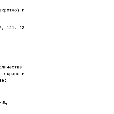
екретно) и
2, 121, 13
оличестве
о охране и
ве:
ниц