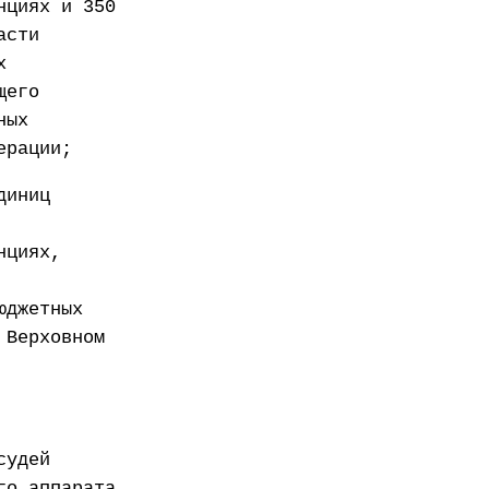
нциях и 350
асти
х
щего
ных
ерации;
диниц
нциях,
юджетных
 Верховном
судей
го аппарата