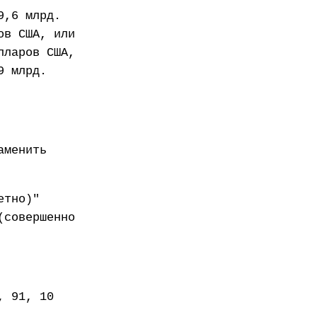
9,6 млрд.
ов США, или
лларов США,
9 млрд.
аменить
етно)"
(совершенно
, 91, 10