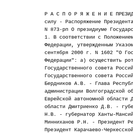
Р А С П О Р Я Ж Е Н И Е ПРЕЗИ
силу - Распоряжение Президент
N 873-рп О президиуме Государ
1. В соответствии с Положение
Федерации, утвержденным Указо
сентября 2000 г. N 1602 "О Го
Федерации": а) осуществить ро
Государственного совета Росси
Государственного совета Росси
Бердников А.В. - Глава Респуб
администрации Волгоградской о
Еврейской автономной области 
области Дмитриенко Д.В. - губ
Н.В. - губернатор Ханты-Манси
Минниханов Р.Н. - Президент Р
Президент Карачаево-Черкесско