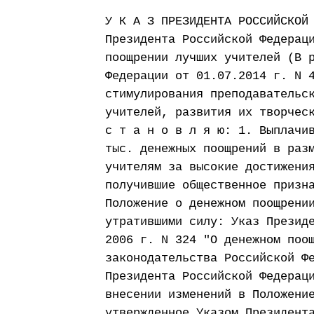
У К А З ПРЕЗИДЕНТА РОССИЙСКОЙ
Президента Российской Федерац
поощрении лучших учителей (В 
Федерации от 01.07.2014 г. N 
стимулирования преподавательс
учителей, развития их творчес
с т а н о в л я ю: 1. Выплачи
тыс. денежных поощрений в раз
учителям за высокие достижени
получившие общественное призн
Положение о денежном поощрени
утратившими силу: Указ Презид
2006 г. N 324 "О денежном поо
законодательства Российской Ф
Президента Российской Федерац
внесении изменений в Положени
утвержденное Указом Президент