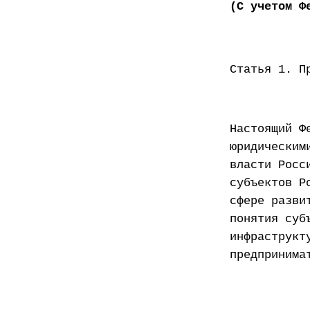
(С учетом Ф
Статья 1. П
Настоящий Ф
юридическим
власти Росс
субъектов Р
сфере разви
понятия суб
инфраструкт
предпринима