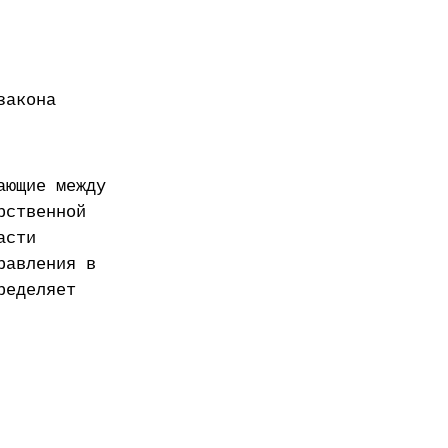
закона
ающие между
рственной
асти
равления в
ределяет