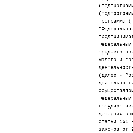
(подпрограм
(подпрограм
программы (
"Федеральна
предпринима
Федеральным
среднего пр
малого и ср
деятельност
(далее - Ро
деятельност
осуществляе
Федеральным
государстве
дочерних об
статьи 161 
законов от 