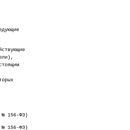
едующие
йствующие
ели),
стоящим
торых
 № 156-ФЗ)
 № 156-ФЗ)