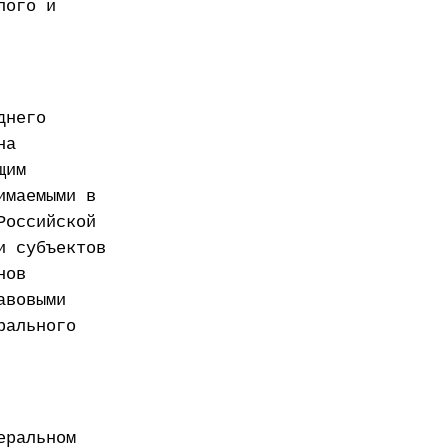
лого и
днего
на
щим
имаемыми в
Российской
и субъектов
нов
авовыми
рального
еральном