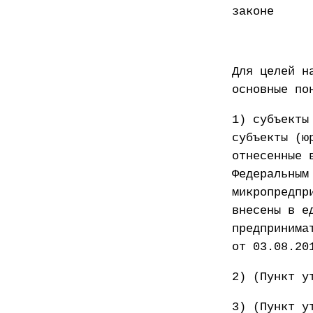
законе
Для целей н
основные по
1) субъекты
субъекты (ю
отнесенные 
Федеральным
микропредпр
внесены в е
предпринима
от 03.08.20
2) (Пункт у
3) (Пункт у