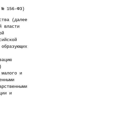
 № 156-ФЗ)
ства (далее
й власти
ой
сийской
 образующих
зацию
)
 малого и
енными
арственными
ции и