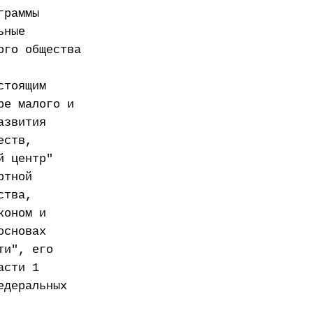
граммы
ьные
ого общества
стоящим
ре малого и
азвития
еств,
й центр"
ртной
ства,
коном и
основах
ти", его
асти 1
едеральных