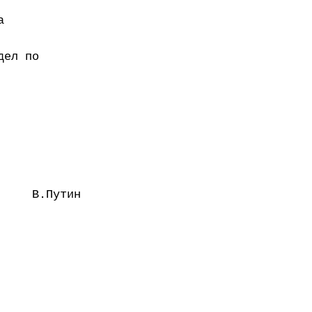
а
дел по
В.Путин