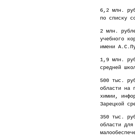
6,2 млн. ру
по списку с
2 млн. рубл
учебного ко
имени А.С.П
1,9 млн. ру
средней шко
500 тыс. ру
области на 
химии, инфо
Зарецкой ср
350 тыс. ру
области для
малообеспеч