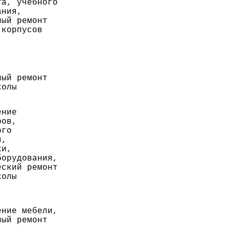
та, учебного
ания,
ный ремонт
 корпусов
ный ремонт
колы
ение
ров,
ого
я,
ки,
борудования,
еский ремонт
колы
ение мебели,
ный ремонт