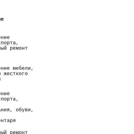
ие
ение
спорта,
ный ремонт
ение мебели,
и жесткого
я
ение
спорта,
ания, обуви,
ентаря
ный ремонт