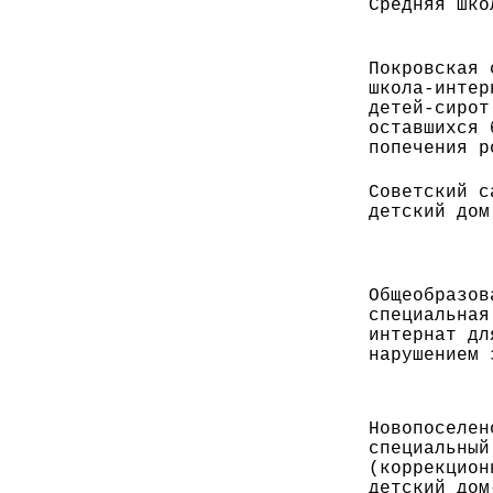
Средняя шко
Покровская 
школа-интер
детей-сирот
оставшихся 
попечения р
Советский с
детский дом
Общеобразов
специальная
интернат дл
нарушением 
Новопоселен
специальный
(коррекцион
детский дом