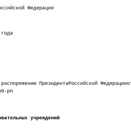
ент Российской Федерации 
 года
 распоряжению ПрезидентаРоссийской Федерациио
60-рп
овательных учреждений