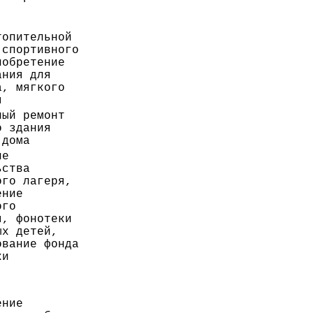
топительной
 спортивного
иобретение
ания для
а, мягкого
я
ный ремонт
о здания
 дома
ие
ьства
ого лагеря,
ение
ого
я, фонотеки
ых детей,
ование фонда
ки
ение