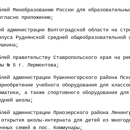
блей Минобразованию России для образовательны
огласно приложению;
ей администрации Волгоградской области на стр
рпуса Руднянской средней общеобразовательной 
ушкина;
блей правительству Ставропольского края на ре
лы № 5 г. Лермонтова;
блей администрации Пушкиногорского района Пск
приобретение учебного оборудования для классо
рматики, а также спортивного оборудования для
едней школы;
блей администрации Приозерского района Ленинг
 открытия школы-интерната для детей из многод
енных семей в пос. Коммунары;