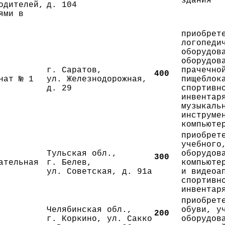
здания
одителей,
д. 104
ями в
приобрет
логопеди
оборудов
оборудов
г. Саратов,
прачечно
400
нат № 1
ул. Железнодорожная,
пищеблок
д. 29
спортивн
инвентар
музыкаль
инструме
компьюте
приобрет
учебного
Тульская обл.,
оборудов
300
ательная
г. Белев,
компьюте
ул. Советская, д. 91а
и видеоа
спортивн
инвентар
приобрет
Челябинская обл.,
обуви, у
200
г. Коркино, ул. Сакко
оборудов