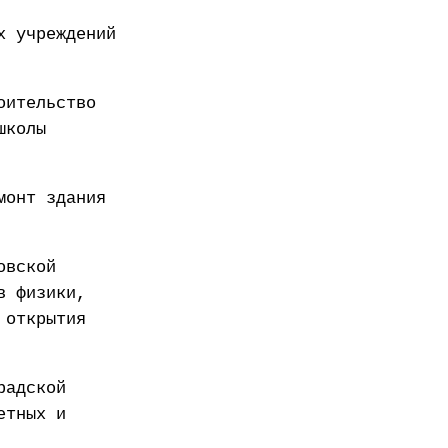
х учреждений
оительство
школы
монт здания
овской
в физики,
 открытия
радской
етных и