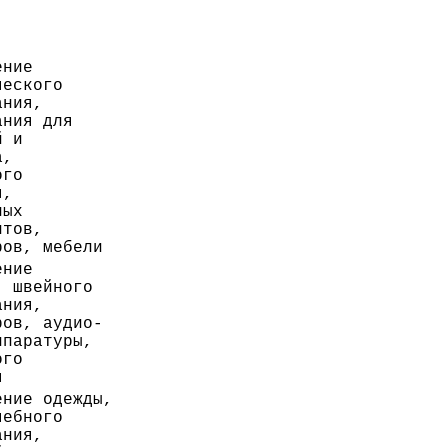
ение
ческого
ания,
ания для
й и
а,
ого
я,
ных
нтов,
ров, мебели
ение
, швейного
ания,
ров, аудио-
ппаратуры,
ого
я
ение одежды,
чебного
ания,