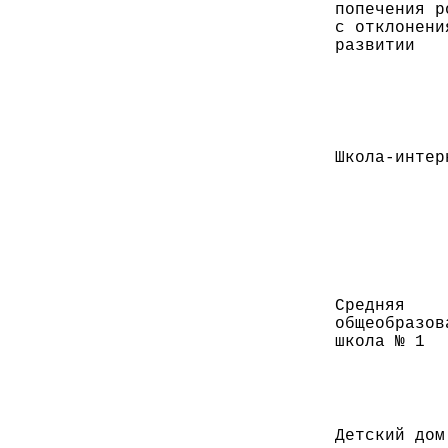
попечения р
с отклонени
развитии
Школа-интер
Средняя
общеобразов
школа № 1
Детский дом