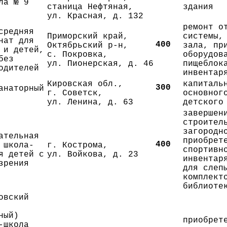
ла № 9
станица Нефтяная,
здания
ул. Красная, д. 132
ремонт о
средняя
Приморский край,
системы,
нат для
400
Октябрьский р-н,
зала, пр
 и детей,
с. Покровка,
оборудов
без
ул. Пионерская, д. 46
пищеблок
одителей
инвентар
Кировская обл.,
капиталь
300
анаторный
г. Советск,
основног
ул. Ленина, д. 63
детского
завершен
строител
загородн
ательная
приобрет
400
 школа-
г. Кострома,
спортивн
я детей с
ул. Войкова, д. 23
инвентар
зрения
для слеп
комплект
библиоте
овский
ный)
приобрет
-школа