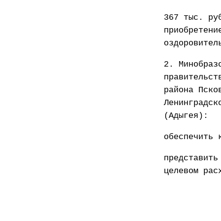
367 тыс. ру
приобретени
оздоровител
2. Минобраз
правительст
района Пско
Ленинградск
(Адыгея):
обеспечить 
представить
целевом рас