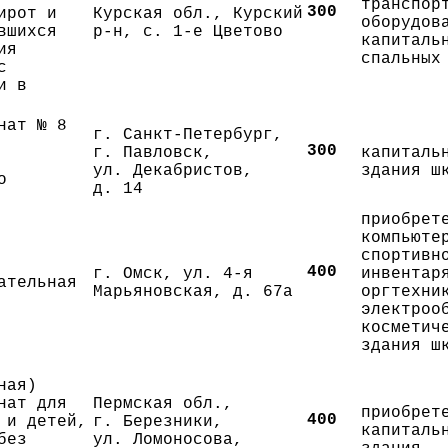
транспор
300
ирот и
Курская обл., Курский
оборудов
вшихся
р-н, с. 1-е Цветово
капиталь
ия
спальных
с
и в
нат № 8
г. Санкт-Петербург,
300
г. Павловск,
капиталь
ул. Декабристов,
здания ш
о
д. 14
приобрет
компьюте
спортивн
400
г. Омск, ул. 4-я
инвентар
ательная
Марьяновская, д. 67а
оргтехни
электроо
косметич
здания ш
ная)
нат для
Пермская обл.,
приобрет
400
 и детей,
г. Березники,
капиталь
без
ул. Ломоносова,