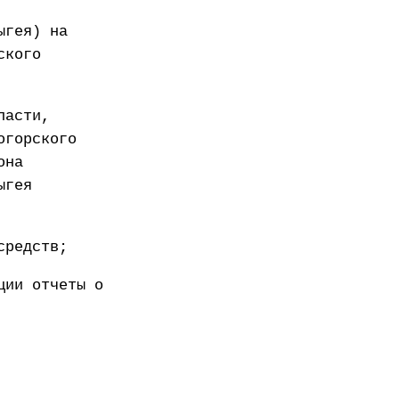
ыгея) на
ского
ласти,
огорского
она
ыгея
средств;
ции отчеты о