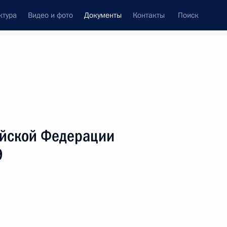
ктура
Видео и фото
Документы
Контакты
Поиск
 документов
Справка
Конституция России
ийской Федерации
9
дата принятия