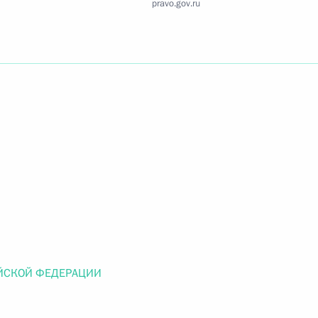
pravo.gov.ru
Найти документ
o.gov.ru
 г. № 259-ФЗ
льного закона «О статусе военнослужащих» и статью 86
 Российской Федерации»
ЙСКОЙ ФЕДЕРАЦИИ
 г. № 265-ФЗ