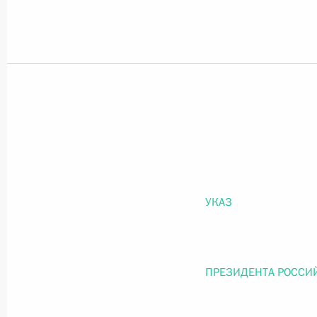
Официальный портал правовой информации
prav
26 июля 2026 года
Федеральный закон от 26.07.2026
О внесении изменений в статью 11 Федера
УКАЗ
Федерального закона «Об образовании в
26 июля 2026 года
ПРЕЗИДЕНТА РОССИ
Федеральный закон от 26.07.2026