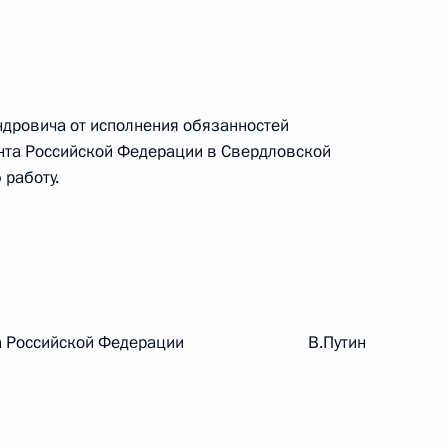
ального закона «О персональных данных» и отдельные
ации
дровича от исполнения обязанностей
нта Российской Федерации в Свердловской
 г. № 256-ФЗ
 работу.
кон «О присяжных заседателях федеральных судов общей
 г. № 263-ФЗ
идента Российской Федерации В.Путин
ального закона «О государственной регистрации