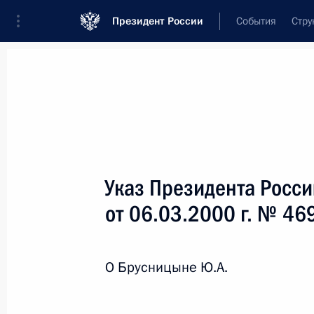
Президент России
События
Стру
Новости
Поручения Президента
Банк
Название документа или его номер
Указ Президента Росс
Текст в документе
от 06.03.2000 г. № 46
Вид документа
О Брусницыне Ю.А.
Все
Дата вступления в силу...
или 