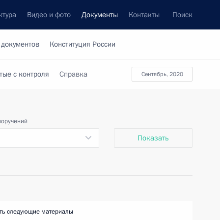
ктура
Видео и фото
Документы
Контакты
Поиск
 документов
Конституция России
тые с контроля
Справка
сентябрь, 2020
поручений
Показать
ть следующие материалы