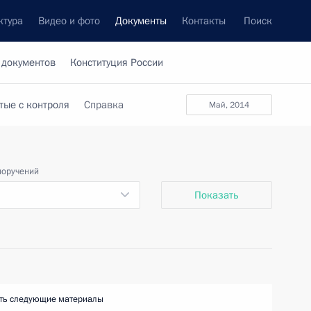
ктура
Видео и фото
Документы
Контакты
Поиск
 документов
Конституция России
тые с контроля
Справка
май, 2014
поручений
Показать
ть следующие материалы