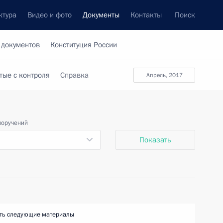
ктура
Видео и фото
Документы
Контакты
Поиск
 документов
Конституция России
тые с контроля
Справка
апрель, 2017
поручений
Показать
ть следующие материалы