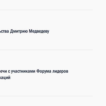
ьства Дмитрию Медведеву
речи с участниками Форума лидеров
заций