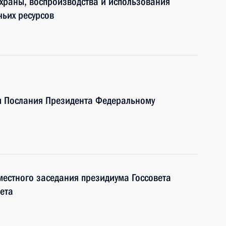
храны, воспроизводства и использования
чьих ресурсов
и Послания Президента Федеральному
местного заседания президиума Госсовета
ета