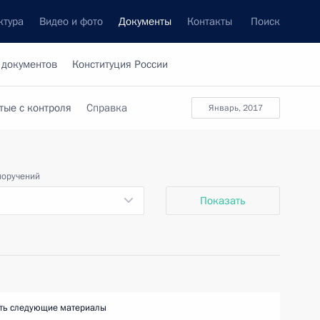
ктура
Видео и фото
Документы
Контакты
Поиск
 документов
Конституция России
тые с контроля
Справка
январь, 2017
поручений
Показать
ть следующие материалы