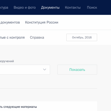
ктура
Видео и фото
Документы
Контакты
Поиск
 документов
Конституция России
тые с контроля
Справка
октябрь, 2016
поручений
Показать
ть следующие материалы